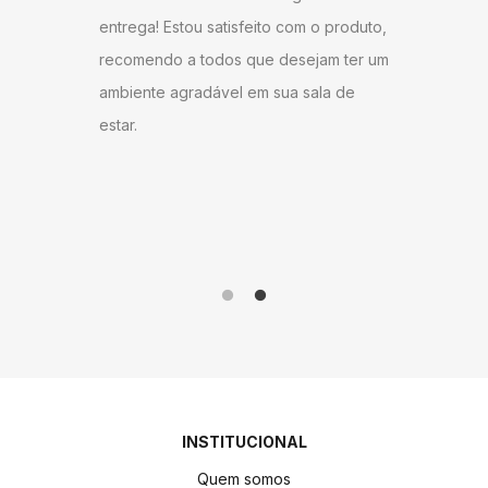
ntrega,
Gostei b
entrega! Estou satisfeito com o produto,
u bem
super ág
recomendo a todos que desejam ter um
ambém
antes do
ambiente agradável em sua sala de
o
gostei d
estar.
 Milane
andament
anto ao
como do 
me!
produto 
INSTITUCIONAL
Quem somos