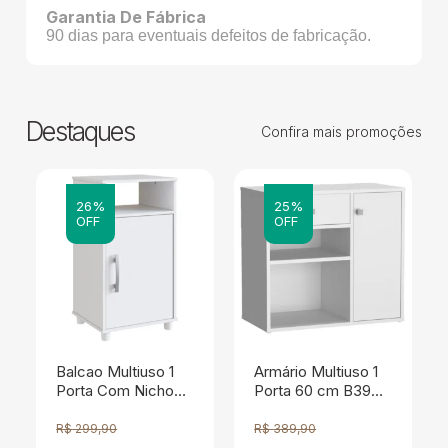
Garantia De Fábrica
90 dias para eventuais defeitos de fabricação.
Destaques
Confira mais promoções
26%
25%
OFF
OFF
Balcao Multiuso 1
Armário Multiuso 1
Porta Com Nicho
Porta 60 cm B39
B01 Branco NOVAM
Branco NOVAM
R$
299,90
R$
389,90