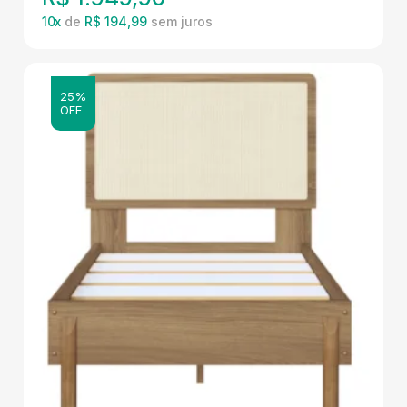
10
x
de
R$ 194,99
25%
OFF