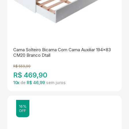
Cama Solteiro Bicama Com Cama Auxiliar 194x83
CM20 Branco Dtall
R$
559,90
R$
469,90
10
x
de
R$ 46,99
16%
OFF