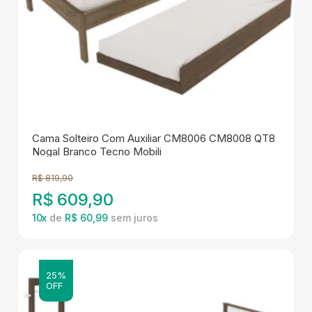
Cama Solteiro Com Auxiliar CM8006 CM8008 QT8
Nogal Branco Tecno Mobili
R$
819,90
R$
609,90
10
x
de
R$ 60,99
25%
OFF