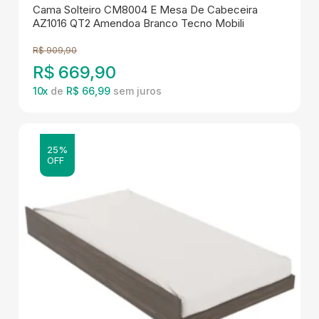
Cama Solteiro CM8004 E Mesa De Cabeceira
AZ1016 QT2 Amendoa Branco Tecno Mobili
R$
909,90
R$
669,90
10
x
de
R$ 66,99
25%
OFF