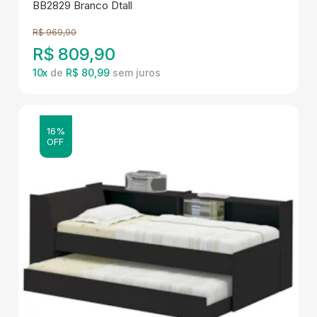
BB2829 Branco Dtall
R$
969,90
R$
809,90
10
x
de
R$ 80,99
16%
OFF