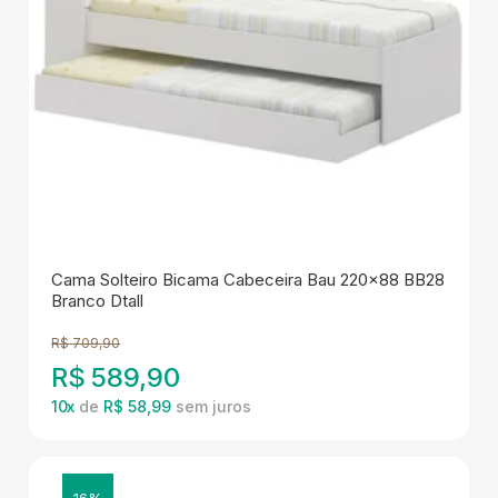
Cama Solteiro Bicama Cabeceira Bau 220x88 BB28
Branco Dtall
R$
709,90
R$
589,90
10
x
de
R$ 58,99
16%