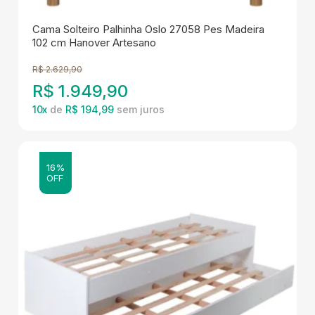
Cama Solteiro Palhinha Oslo 27058 Pes Madeira
102 cm Hanover Artesano
R$
2.629,90
R$
1.949,90
10
x
de
R$ 194,99
16%
OFF