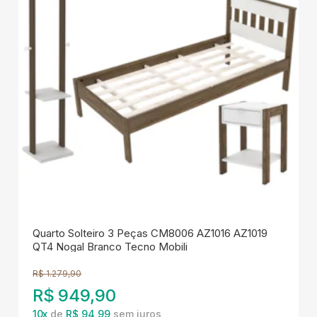
Quarto Solteiro 3 Peças CM8006 AZ1016 AZ1019
QT4 Nogal Branco Tecno Mobili
R$
1.279,90
R$
949,90
10
x
de
R$ 94,99