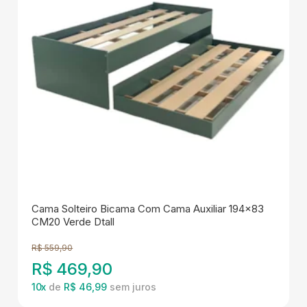
Cama Solteiro Bicama Com Cama Auxiliar 194x83
CM20 Verde Dtall
R$
559,90
R$
469,90
10
x
de
R$ 46,99