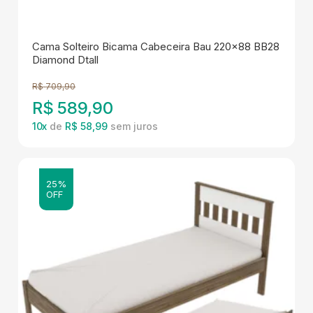
Cama Solteiro Bicama Cabeceira Bau 220x88 BB28
Diamond Dtall
R$
709,90
R$
589,90
10
x
de
R$ 58,99
25%
OFF