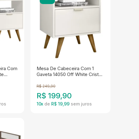
eira Com
Mesa De Cabeceira Com 1
te
Gaveta 14050 Off White Cristal
Dmad
R$
249,90
R$
199,90
10
x
de
R$ 19,99