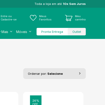
Toda a loja em até
10x Sem Juros
Entre ou
Meus
Meu
Cadastre-se
Favoritos
carrinho
r Mais
Móveis
Pronta Entrega
Outlet
Ordenar por:
Selecione
26%
OFF