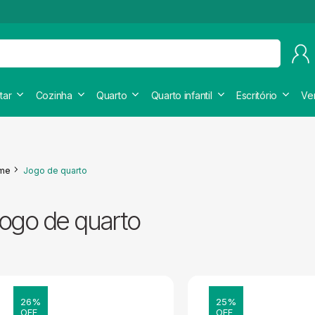
tar
Cozinha
Quarto
Quarto infantil
Escritório
Ve
me
Jogo de quarto
ogo de quarto
26%
25%
OFF
OFF