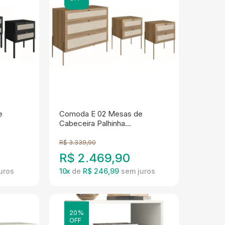
e
Comoda E 02 Mesas de
Cabeceira Palhinha
lo Nero
28934x28933 Linha Oslo
Hanover Artesano
R$
3.339,90
R$
2.469,90
10
x
de
R$ 246,99
20%
OFF