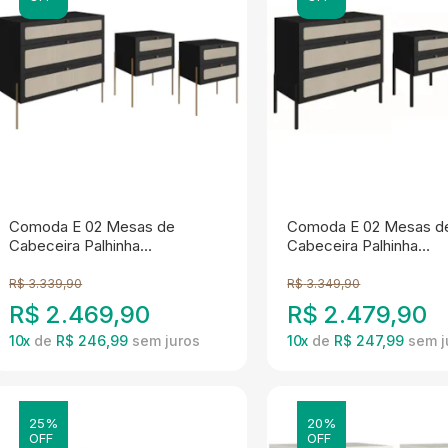
Comoda E 02 Mesas de
Comoda E 02 Mesas d
Cabeceira Palhinha
Cabeceira Palhinha
28934x28933 Linha Oslo Nero
27934x27933 Linha Os
Artesano
Artesano
R$
3.339,90
R$
3.349,90
R$
2.469,90
R$
2.479,90
10
x
de
R$ 246,99
10
x
de
R$ 247,99
25%
20%
OFF
OFF