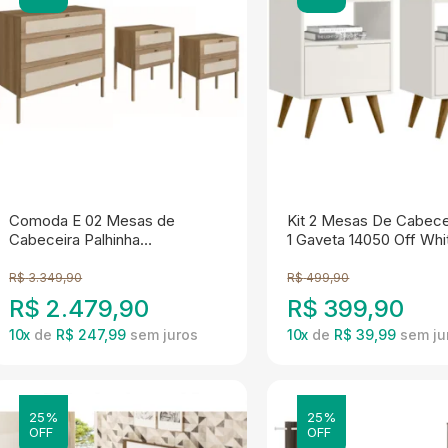
Comoda E 02 Mesas de
Kit 2 Mesas De Cabec
Cabeceira Palhinha
1 Gaveta 14050 Off Whi
27934x27933 Linha Oslo
Cristal Dmad
Hanover Artesano
R$
3.349,90
R$
499,90
R$
2.479,90
R$
399,90
10
x
de
R$ 247,99
10
x
de
R$ 39,99
25%
25%
OFF
OFF