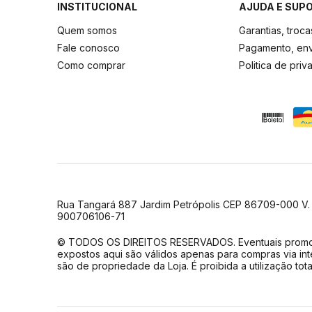
INSTITUCIONAL
AJUDA E SUP
Quem somos
Garantias, troc
Fale conosco
Pagamento, env
Como comprar
Politica de pri
Rua Tangará 887 Jardim Petrópolis CEP 86709-000 V.
900706106-71
© TODOS OS DIREITOS RESERVADOS. Eventuais promo
expostos aqui são válidos apenas para compras via inte
são de propriedade da Loja. É proibida a utilização tot