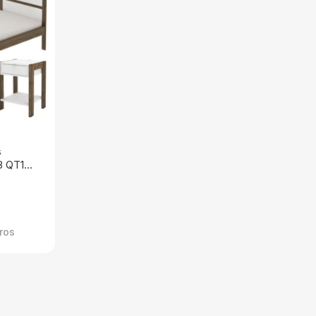
s
8 QT1
bili