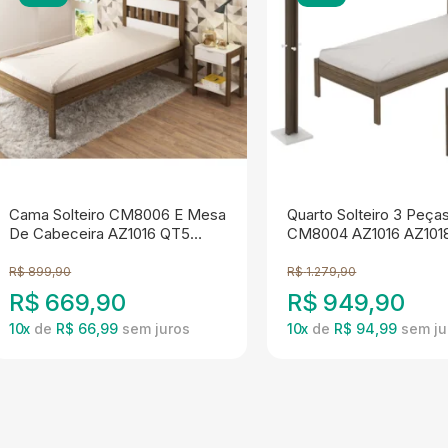
Cama Solteiro CM8006 E Mesa
Quarto Solteiro 3 Peça
De Cabeceira AZ1016 QT5
CM8004 AZ1016 AZ101
Nogal Branco Tecno Mobili
Nogal Branco Tecno Mo
R$
899,90
R$
1.279,90
R$
669,90
R$
949,90
10
x
de
R$ 66,99
10
x
de
R$ 94,99