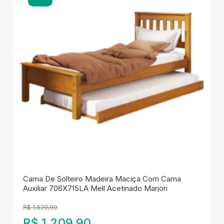
Cama De Solteiro Madeira Maciça Com Cama
Auxiliar 706X715LA Mell Acetinado Marjori
R$
1.629,90
R$
1.209,90