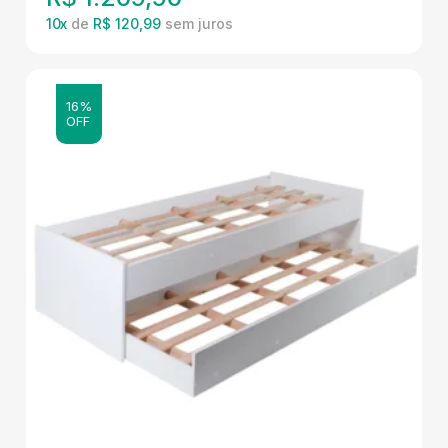
10
x
de
R$ 120,99
16%
OFF