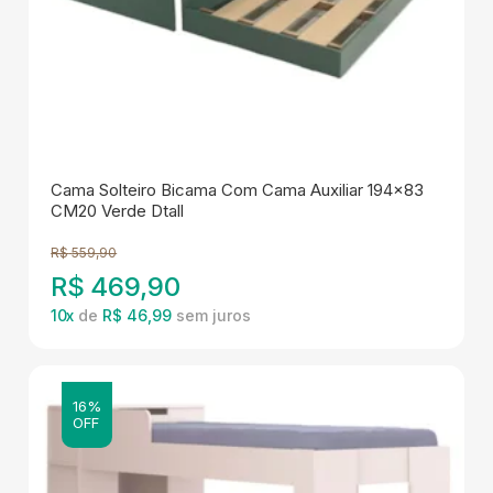
Cama Solteiro Bicama Com Cama Auxiliar 194x83
CM20 Verde Dtall
R$
559,90
R$
469,90
10
x
de
R$ 46,99
16%
OFF