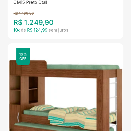
CM15 Preto Dtall
R$
1.499,90
R$
1.249,90
10
x
de
R$ 124,99
16%
OFF