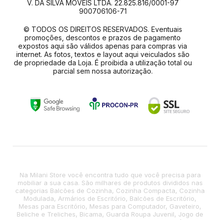
V. DA SILVA MOVEIS LTDA. 22.825.816/0001-97
900706106-71
© TODOS OS DIREITOS RESERVADOS. Eventuais
promoções, descontos e prazos de pagamento
expostos aqui são válidos apenas para compras via
internet. As fotos, textos e layout aqui veiculados são
de propriedade da Loja. É proibida a utilização total ou
parcial sem nossa autorização.
Na Milani Store você encontra tudo que você precisa para
mobiliar a sua casa. São milhares de produtos divididos nas
categorias Balcões de Cozinha, Cozinha Compacta, Cozinha
Modulada, Armários de Escritório, Balcões de Escritório,
Mesas para Escritório, Mesas para Computador, Gaveteiro,
Beliche e Treliches, Bicama, Guarda Roupa Juvenil, Jogo de