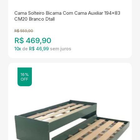
Cama Solteiro Bicama Com Cama Auxiliar 194x83
CM20 Branco Dtall
R$
559,90
R$
469,90
10
x
de
R$ 46,99
16%
OFF