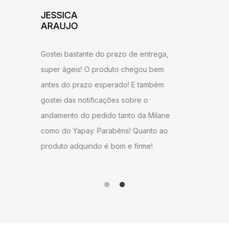
ADILSON
JESSI
ARAU
Excelente atendimento e agilidade na
ntrega,
Gostei b
entrega! Estou satisfeito com o produto,
u bem
super ág
recomendo a todos que desejam ter um
ambém
antes do
ambiente agradável em sua sala de
o
gostei d
estar.
 Milane
andament
anto ao
como do 
me!
produto 