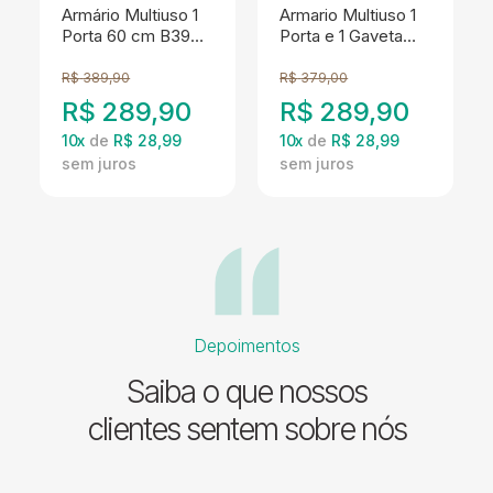
Armário Multiuso 1
Armario Multiuso 1
Porta 60 cm B39
Porta e 1 Gaveta
Mell Preto NOVAM
B39 Branco
NOVAM
R$
389,90
R$
379,00
R$
289,90
R$
289,90
10
x
de
R$ 28,99
10
x
de
R$ 28,99
Depoimentos
Saiba o que nossos
clientes sentem sobre nós