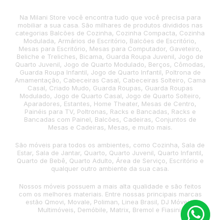
Na Milani Store você encontra tudo que você precisa para
mobiliar a sua casa. São milhares de produtos divididos nas
categorias Balcões de Cozinha, Cozinha Compacta, Cozinha
Modulada, Armários de Escritório, Balcões de Escritório,
Mesas para Escritório, Mesas para Computador, Gaveteiro,
Beliche e Treliches, Bicama, Guarda Roupa Juvenil, Jogo de
Quarto Juvenil, Jogo de Quarto Modulado, Berços, Cômodas,
Guarda Roupa Infantil, Jogo de Quarto Infantil, Poltrona de
Amamentação, Cabeceiras Casal, Cabeceiras Solteiro, Cama
Casal, Criado Mudo, Guarda Roupas, Guarda Roupas
Modulado, Jogo de Quarto Casal, Jogo de Quarto Solteiro,
Aparadores, Estantes, Home Theater, Mesas de Centro,
Painéis para TV, Poltronas, Racks e Bancadas, Racks e
Bancadas com Painel, Balcões, Cadeiras, Conjuntos de
Mesas e Cadeiras, Mesas, e muito mais.
São móveis para todos os ambientes, como Cozinha, Sala de
Estar, Sala de Jantar, Quarto, Quarto Juvenil, Quarto Infantil,
Quarto de Bebê, Quarto Adulto, Área de Serviço, Escritório e
qualquer outro ambiente da sua casa.
Nossos móveis possuem a mais alta qualidade e são feitos
com os melhores materiais. Entre nossas principais marcas
estão Qmovi, Movale, Poliman, Linea Brasil, DJ Móveis,
Multimóveis, Demóbile, Matrix, Bremol e Fiasini.