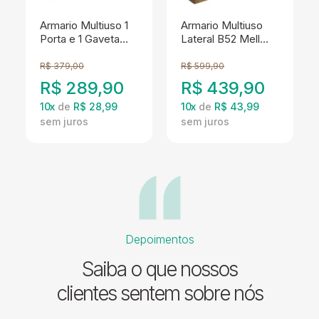
Armario Multiuso 1
Armario Multiuso
Porta e 1 Gaveta
Lateral B52 Mell
B39 Branco
NOVAM
NOVAM
R$
379,00
R$
599,90
R$
289,90
R$
439,90
10
x
de
R$ 28,99
10
x
de
R$ 43,99
Depoimentos
Saiba o que nossos
clientes sentem sobre nós