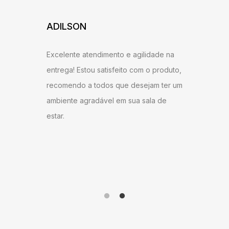
ADILSON
JESSI
ARAU
Excelente atendimento e agilidade na
ntrega,
Gostei b
entrega! Estou satisfeito com o produto,
u bem
super ág
recomendo a todos que desejam ter um
ambém
antes do
ambiente agradável em sua sala de
o
gostei d
estar.
 Milane
andament
anto ao
como do 
me!
produto 