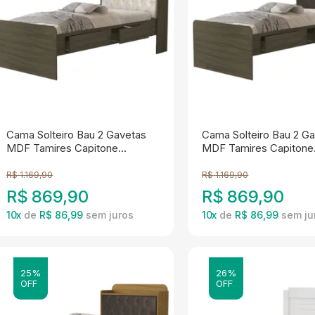
Cama Solteiro Bau 2 Gavetas
Cama Solteiro Bau 2 G
MDF Tamires Capitone
MDF Tamires Capitone
Castanho Bege Decmade
Castanho Nogal Decm
R$
1.169,90
R$
1.169,90
R$
869,90
R$
869,90
10
x
de
R$ 86,99
10
x
de
R$ 86,99
25%
26%
OFF
OFF