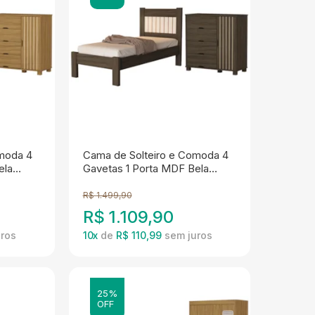
omoda 4
Cama de Solteiro e Comoda 4
ela
Gavetas 1 Porta MDF Bela
Chocolate Off Decmade
R$
1.499,90
R$
1.109,90
10
x
de
R$ 110,99
25%
OFF