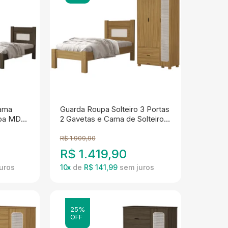
Cama
Guarda Roupa Solteiro 3 Portas
pa MDF
2 Gavetas e Cama de Solteiro
MDF Clara Nature Decmade
R$
1.909,90
R$
1.419,90
10
x
de
R$ 141,99
25%
OFF