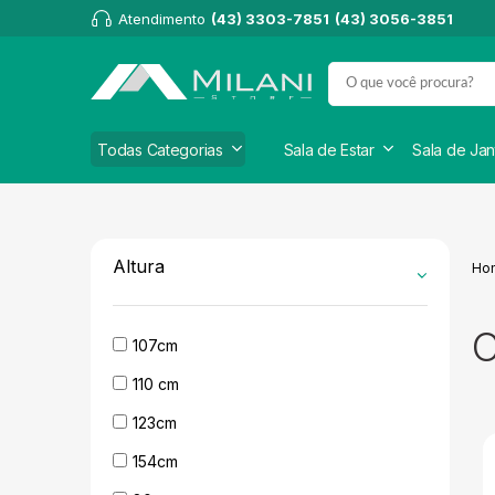
Atendimento
(43) 3303-7851
(43) 3056-3851
Todas Categorias
Sala de Estar
Sala de Jan
Altura
Ho
107cm
110 cm
123cm
154cm