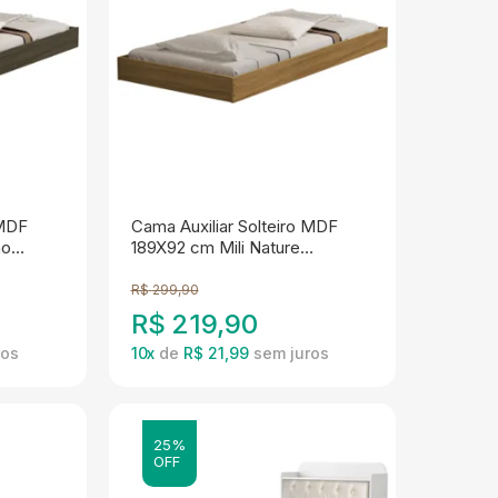
 MDF
Cama Auxiliar Solteiro MDF
ho
189X92 cm Mili Nature
Decmade
R$
299,90
R$
219,90
10
x
de
R$ 21,99
25%
OFF