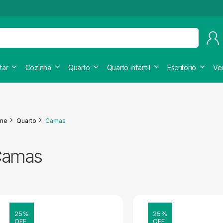
tar
Cozinha
Quarto
Quarto infantil
Escritório
Ve
me
Quarto
Camas
Camas
25%
25%
OFF
OFF