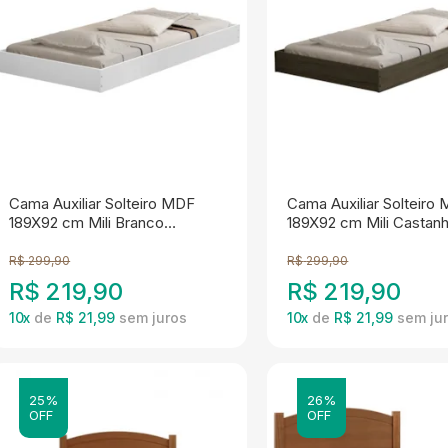
Cama Auxiliar Solteiro MDF
Cama Auxiliar Solteiro
189X92 cm Mili Branco
189X92 cm Mili Castan
Decmade
Decmade
R$
299,90
R$
299,90
R$
219,90
R$
219,90
10
x
de
R$ 21,99
10
x
de
R$ 21,99
25%
26%
OFF
OFF