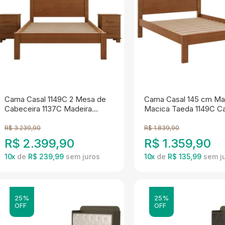
Cama Casal 1149C 2 Mesa de
Cama Casal 145 cm Ma
Cabeceira 1137C Madeira
Macica Taeda 1149C C
Macica Taeda Castanho Festra
Festra
R$
3.239,90
R$
1.839,90
R$
2.399,90
R$
1.359,90
10
x
de
R$ 239,99
10
x
de
R$ 135,99
25%
25%
OFF
OFF