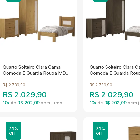
Quarto Solteiro Clara Cama
Quarto Solteiro Clara 
Comoda E Guarda Roupa MDF
Comoda E Guarda Rou
Nature Decmade
Chocolate Decmade
R$
2.739,90
R$
2.739,90
R$
2.029,90
R$
2.029,90
10
x
de
R$ 202,99
10
x
de
R$ 202,99
25%
25%
OFF
OFF