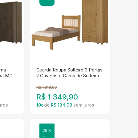
ama
Guarda Roupa Solteiro 3 Portas
pa MDF
2 Gavetas e Cama de Solteiro
de
MDF Bela Nature Off Decmade
R$
1.819,90
R$
1.349,90
10
x
de
R$ 134,99
26%
OFF