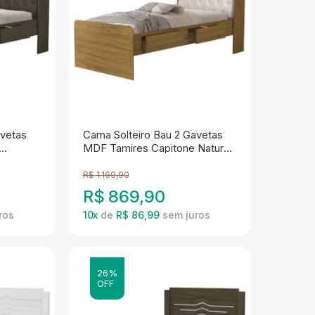
avetas
Cama Solteiro Bau 2 Gavetas
MDF Tamires Capitone Nature
ade
Bege Decmade
R$
1.169,90
R$
869,90
10
x
de
R$ 86,99
26%
OFF