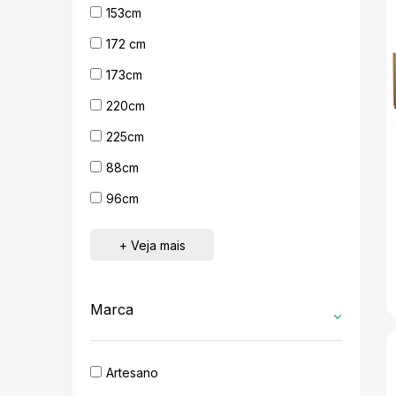
153cm
172 cm
173cm
220cm
225cm
88cm
96cm
+ Veja mais
Marca
Artesano