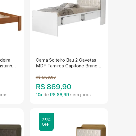
deira
Cama Solteiro Bau 2 Gavetas
astanho
MDF Tamires Capitone Branco
Bege Decmade
R$
1.169,90
R$
869,90
10
x
de
R$ 86,99
25%
OFF