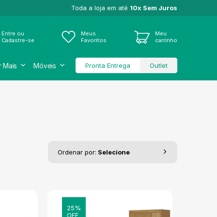
Toda a loja em até
10x Sem Juros
Entre ou
Meus
Meu
Cadastre-se
Favoritos
carrinho
r Mais
Móveis
Pronta Entrega
Outlet
Ordenar por:
Selecione
25%
OFF