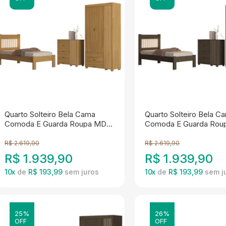
Quarto Solteiro Bela Cama
Quarto Solteiro Bela C
Comoda E Guarda Roupa MDF
Comoda E Guarda Rou
Nature Off Decmade
Chocolate Off Decma
R$
2.619,90
R$
2.619,90
R$
1.939,90
R$
1.939,90
10
x
de
R$ 193,99
10
x
de
R$ 193,99
25%
26%
OFF
OFF