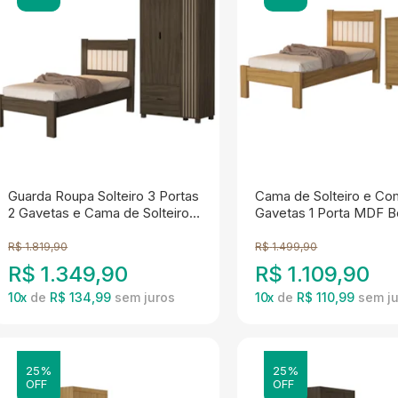
Guarda Roupa Solteiro 3 Portas
Cama de Solteiro e C
2 Gavetas e Cama de Solteiro
Gavetas 1 Porta MDF B
MDF Bela Chocolate Off
Nature Off Decmade
Decmade
R$
1.819,90
R$
1.499,90
R$
1.349,90
R$
1.109,90
10
x
de
R$ 134,99
10
x
de
R$ 110,99
25%
25%
OFF
OFF