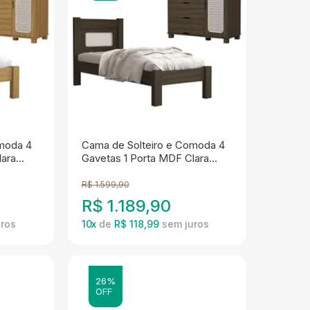
omoda 4
Cama de Solteiro e Comoda 4
lara
Gavetas 1 Porta MDF Clara
Chocolate Decmade
R$
1.599,90
R$
1.189,90
10
x
de
R$ 118,99
26%
OFF