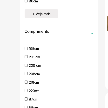
80cm
+ Veja mais
Comprimento
195cm
198 cm
208 cm
208cm
218cm
220cm
87cm
88cm