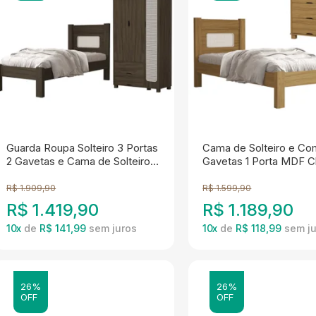
Guarda Roupa Solteiro 3 Portas
Cama de Solteiro e C
2 Gavetas e Cama de Solteiro
Gavetas 1 Porta MDF C
MDF Clara Chocolate
Nature Decmade
Decmade
R$
1.909,90
R$
1.599,90
R$
1.419,90
R$
1.189,90
10
x
de
R$ 141,99
10
x
de
R$ 118,99
26%
26%
OFF
OFF