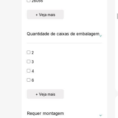
28056
+ Veja mais
Quantidade de caixas de embalagem
2
3
4
6
+ Veja mais
Requer montagem