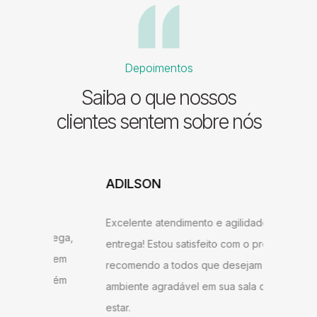
Depoimentos
Saiba o que nossos
clientes sentem sobre nós
ADILSON
JESSI
ARAU
Excelente atendimento e agilidade na
ntrega,
Gostei b
entrega! Estou satisfeito com o produto,
u bem
super ág
recomendo a todos que desejam ter um
ambém
antes do
ambiente agradável em sua sala de
o
gostei d
estar.