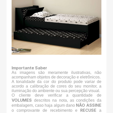
Importante Saber
As imagens são meramente ilustrativas, não
acompanham objetos de decoração e eletrônicos.
A tonalidade da cor do produto pode variar de
acordo a calibração de cores do seu monitor, a
iluminação do ambiente ou sua percepção visual.
O cliente deve verificar a quantidade de
VOLUMES
descritos na nota, as condições da
NÃO ASSINE
embalagem, caso haja algum dano
RECUSE
o comprovante de recebimento e
a