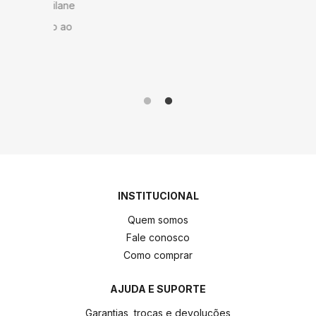
 Milane
andament
anto ao
como do 
me!
produto 
INSTITUCIONAL
Quem somos
Fale conosco
Como comprar
AJUDA E SUPORTE
Garantias, trocas e devoluções