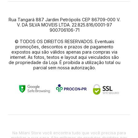
Rua Tangará 887 Jardim Petrópolis CEP 86709-000 V.
V. DA SILVA MOVEIS LTDA. 22.825.816/0001-97
900706106-71
© TODOS OS DIREITOS RESERVADOS. Eventuais
promoções, descontos e prazos de pagamento
expostos aqui são válidos apenas para compras via
internet. As fotos, textos e layout aqui veiculados são
de propriedade da Loja. É proibida a utilização total ou
parcial sem nossa autorização.
Na Milani Store você encontra tudo que você precisa para
mobiliar a sua casa. São milhares de produtos divididos nas