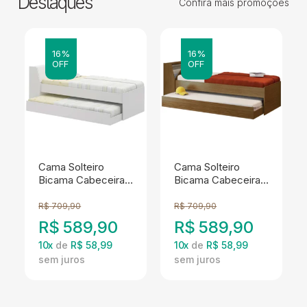
Destaques
Confira mais promoções
16%
16%
OFF
OFF
Cama Solteiro
Cama Solteiro
Bicama Cabeceira
Bicama Cabeceira
Bau 220x88 BB28
Bau 220x88 BB28
Branco Dtall
Diamond Dtall
R$
709,90
R$
709,90
R$
589,90
R$
589,90
10
x
de
R$ 58,99
10
x
de
R$ 58,99