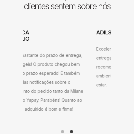
clientes sentem sobre nós
ADILSON
JESSI
ARAU
Excelente atendimento e agilidade na
ntrega,
Gostei b
entrega! Estou satisfeito com o produto,
u bem
super ág
recomendo a todos que desejam ter um
ambém
antes do
ambiente agradável em sua sala de
o
gostei d
estar.
 Milane
andament
anto ao
como do 
me!
produto 