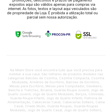
promoções, descontos e prazos de pagamento
expostos aqui são válidos apenas para compras via
internet. As fotos, textos e layout aqui veiculados são
de propriedade da Loja. É proibida a utilização total ou
parcial sem nossa autorização.
Na Milani Store você encontra tudo que você precisa para
mobiliar a sua casa. São milhares de produtos divididos nas
categorias Balcões de Cozinha, Cozinha Compacta, Cozinha
Modulada, Armários de Escritório, Balcões de Escritório,
Mesas para Escritório, Mesas para Computador, Gaveteiro,
Beliche e Treliches, Bicama, Guarda Roupa Juvenil, Jogo de
Quarto Juvenil, Jogo de Quarto Modulado, Berços, Cômodas,
Guarda Roupa Infantil, Jogo de Quarto Infantil, Poltrona de
Amamentação, Cabeceiras Casal, Cabeceiras Solteiro, Cama
Casal, Criado Mudo, Guarda Roupas, Guarda Roupas
Modulado, Jogo de Quarto Casal, Jogo de Quarto Solteiro,