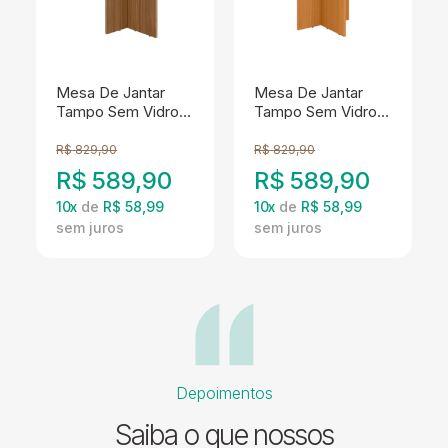
Mesa De Jantar
Mesa De Jantar
Tampo Sem Vidro 6
Tampo Sem Vidro 6
Lugares 160x90 cm
Lugares 160x90 cm
Helo Carvalho Off
Helo Freijo Off
R$
829,90
R$
829,90
White POLIMAN
White POLIMAN
R$
589,90
R$
589,90
10
x
de
R$ 58,99
10
x
de
R$ 58,99
Depoimentos
Saiba o que nossos