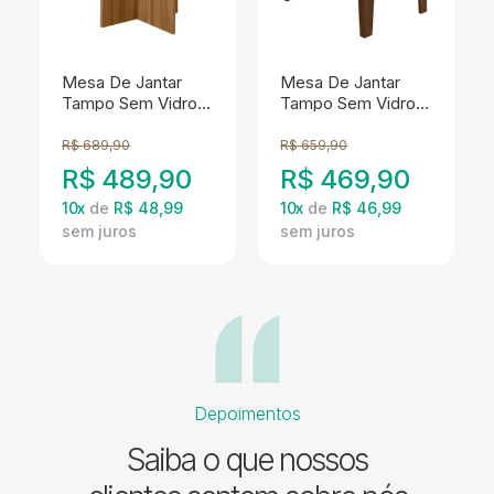
Mesa De Jantar
Mesa De Jantar
Tampo Sem Vidro 4
Tampo Sem Vidro 4
Lugares 120x90 cm
Lugares 120x90 cm
Helo Carvalho Off
Kate Amendoa Off
R$
689,90
R$
659,90
White POLIMAN
White POLIMAN
R$
489,90
R$
469,90
10
x
de
R$ 48,99
10
x
de
R$ 46,99
Depoimentos
Saiba o que nossos