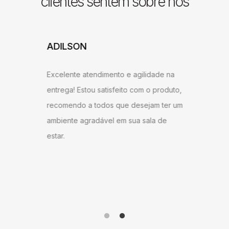
clientes sentem sobre nós
ADILSON
JESSI
ARAU
Excelente atendimento e agilidade na
ntrega,
Gostei b
entrega! Estou satisfeito com o produto,
u bem
super ág
recomendo a todos que desejam ter um
ambém
antes do
ambiente agradável em sua sala de
o
gostei d
estar.
 Milane
andament
anto ao
como do 
me!
produto 