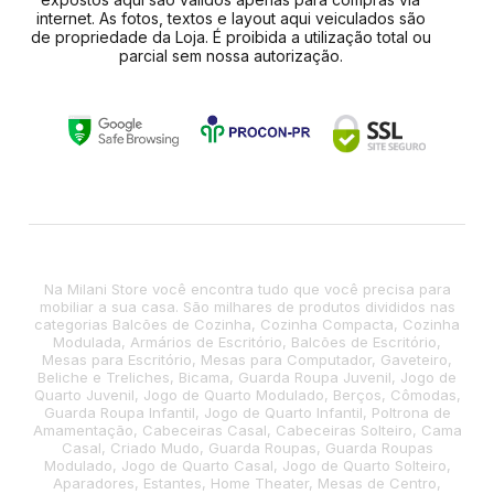
internet. As fotos, textos e layout aqui veiculados são
de propriedade da Loja. É proibida a utilização total ou
parcial sem nossa autorização.
Na Milani Store você encontra tudo que você precisa para
mobiliar a sua casa. São milhares de produtos divididos nas
categorias Balcões de Cozinha, Cozinha Compacta, Cozinha
Modulada, Armários de Escritório, Balcões de Escritório,
Mesas para Escritório, Mesas para Computador, Gaveteiro,
Beliche e Treliches, Bicama, Guarda Roupa Juvenil, Jogo de
Quarto Juvenil, Jogo de Quarto Modulado, Berços, Cômodas,
Guarda Roupa Infantil, Jogo de Quarto Infantil, Poltrona de
Amamentação, Cabeceiras Casal, Cabeceiras Solteiro, Cama
Casal, Criado Mudo, Guarda Roupas, Guarda Roupas
Modulado, Jogo de Quarto Casal, Jogo de Quarto Solteiro,
Aparadores, Estantes, Home Theater, Mesas de Centro,