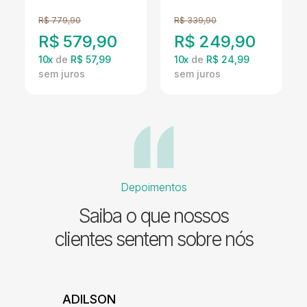
4270 Branco
Amendola Off
Demobile
White Demobile
R$
779,90
R$
339,90
R$
579,90
R$
249,90
10
x
de
R$ 57,99
10
x
de
R$ 24,99
Depoimentos
Saiba o que nossos
clientes sentem sobre nós
ADILSON
JESSI