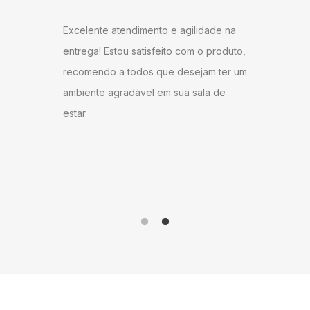
ARAU
Excelente atendimento e agilidade na
ntrega,
Gostei b
entrega! Estou satisfeito com o produto,
u bem
super ág
recomendo a todos que desejam ter um
ambém
antes do
ambiente agradável em sua sala de
o
gostei d
estar.
 Milane
andament
anto ao
como do 
me!
produto 