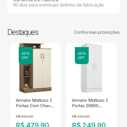
90 dias para eventuais defeitos de fabricação.
Destaques
Confira mais promoções
20%
26%
OFF
OFF
Armario Multiuso 2
Armario Multiuso 2
Portas Com Chave
Portas 20860
20220 Amendola
Branco Demobile
Off White Demobile
R$
599,90
R$
339,90
R$
479,90
R$
249,90