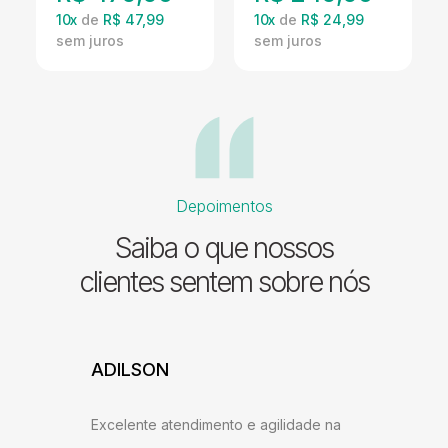
10
x
de
R$ 47,99
10
x
de
R$ 24,99
Depoimentos
Saiba o que nossos
clientes sentem sobre nós
ADILSON
JESSI
ARAU
Excelente atendimento e agilidade na
ntrega,
Gostei b