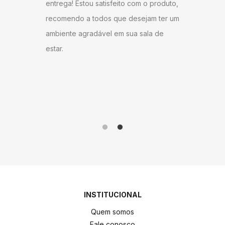
entrega! Estou satisfeito com o produto,
u bem
super ág
recomendo a todos que desejam ter um
ambém
antes do
ambiente agradável em sua sala de
o
gostei d
estar.
 Milane
andament
anto ao
como do 
me!
produto 
INSTITUCIONAL
Quem somos
Fale conosco