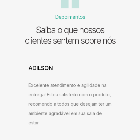
Depoimentos
Saiba o que nossos
clientes sentem sobre nós
ADILSON
JESSI
ARAU
Excelente atendimento e agilidade na
ntrega,
Gostei b
entrega! Estou satisfeito com o produto,
u bem
super ág
recomendo a todos que desejam ter um
ambém
antes do
ambiente agradável em sua sala de
o
gostei d
estar.
 Milane
andament
anto ao
como do 