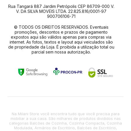
Rua Tangará 887 Jardim Petrópolis CEP 86709-000 V.
V. DA SILVA MOVEIS LTDA. 22.825.816/0001-97
900706106-71
© TODOS OS DIREITOS RESERVADOS. Eventuais
promoções, descontos e prazos de pagamento
expostos aqui são válidos apenas para compras via
internet. As fotos, textos e layout aqui veiculados são
de propriedade da Loja. É proibida a utilização total ou
parcial sem nossa autorização.
Na Milani Store você encontra tudo que você precisa para
mobiliar a sua casa. São milhares de produtos divididos nas
categorias Balcões de Cozinha, Cozinha Compacta, Cozinha
Modulada, Armários de Escritório, Balcões de Escritório,