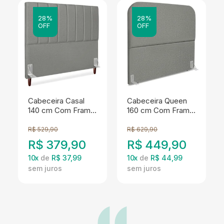
28%
28%
OFF
OFF
Cabeceira Casal
Cabeceira Queen
140 cm Com Frame
160 cm Com Frame
Carla Linho Cinza
Alana Linho Cinza
Escuro Artte
Escuro Artte
R$
529,90
R$
629,90
R$
379,90
R$
449,90
10
x
de
R$ 37,99
10
x
de
R$ 44,99