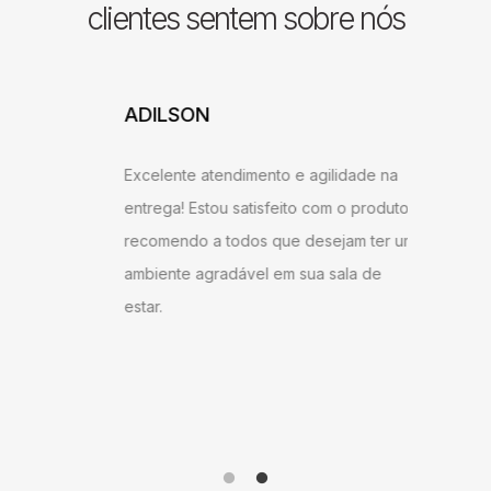
clientes sentem sobre nós
ADILSON
JESSI
ARAU
Excelente atendimento e agilidade na
ntrega,
Gostei b
entrega! Estou satisfeito com o produto,
u bem
super ág
recomendo a todos que desejam ter um
ambém
antes do
ambiente agradável em sua sala de
o
gostei d
estar.
 Milane
andament
anto ao
como do 
me!
produto 