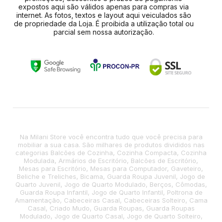
expostos aqui são válidos apenas para compras via
internet. As fotos, textos e layout aqui veiculados são
de propriedade da Loja. É proibida a utilização total ou
parcial sem nossa autorização.
Na Milani Store você encontra tudo que você precisa para
mobiliar a sua casa. São milhares de produtos divididos nas
categorias Balcões de Cozinha, Cozinha Compacta, Cozinha
Modulada, Armários de Escritório, Balcões de Escritório,
Mesas para Escritório, Mesas para Computador, Gaveteiro,
Beliche e Treliches, Bicama, Guarda Roupa Juvenil, Jogo de
Quarto Juvenil, Jogo de Quarto Modulado, Berços, Cômodas,
Guarda Roupa Infantil, Jogo de Quarto Infantil, Poltrona de
Amamentação, Cabeceiras Casal, Cabeceiras Solteiro, Cama
Casal, Criado Mudo, Guarda Roupas, Guarda Roupas
Modulado, Jogo de Quarto Casal, Jogo de Quarto Solteiro,