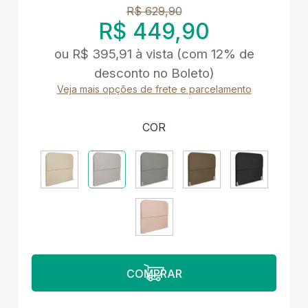
R$ 629,90
R$ 449,90
ou
R$ 395,91
à vista
(com 12% de
desconto no Boleto)
Veja mais opções de frete e parcelamento
COR