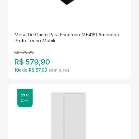
Mesa De Canto Para Escritorio ME4181 Amendoa
Preto Tecno Mobili
R$
779,90
R$
579,90
10
x
de
R$ 57,99
27%
OFF