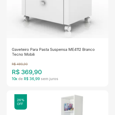
Gaveteiro Para Pasta Suspensa ME4112 Branco
Tecno Mobili
R$
489,90
R$
369,90
10
x
de
R$ 36,99
26%
OFF