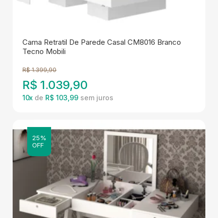
Cama Retratil De Parede Casal CM8016 Branco
Tecno Mobili
R$
1.399,90
R$
1.039,90
10
x
de
R$ 103,99
25%
OFF