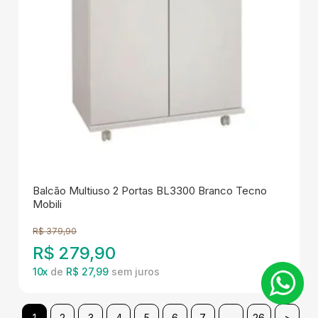
Balcão Multiuso 2 Portas BL3300 Branco Tecno
Mobili
R$
379,90
R$
279,90
10
x
de
R$ 27,99
1
2
3
4
5
6
7
...
26
>