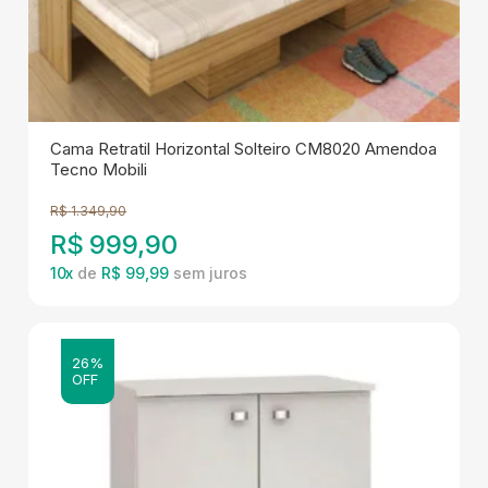
Cama Retratil Horizontal Solteiro CM8020 Amendoa
Tecno Mobili
R$
1.349,90
R$
999,90
10
x
de
R$ 99,99
26%
OFF