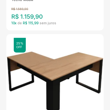
R$
1.569,90
R$
1.159,90
10
x
de
R$ 115,99
25%
OFF