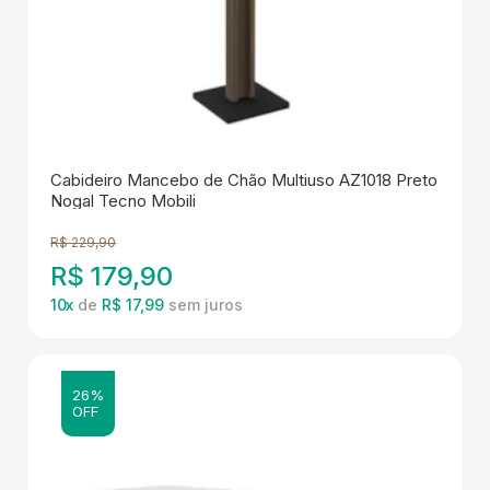
Cabideiro Mancebo de Chão Multiuso AZ1018 Preto
Nogal Tecno Mobili
R$
229,90
R$
179,90
10
x
de
R$ 17,99
26%
OFF