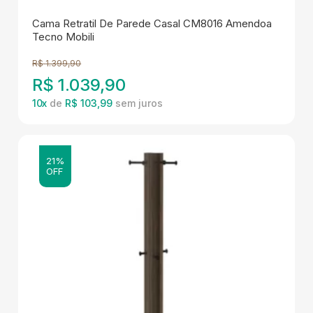
Cama Retratil De Parede Casal CM8016 Amendoa
Tecno Mobili
R$
1.399,90
R$
1.039,90
10
x
de
R$ 103,99
21%
OFF