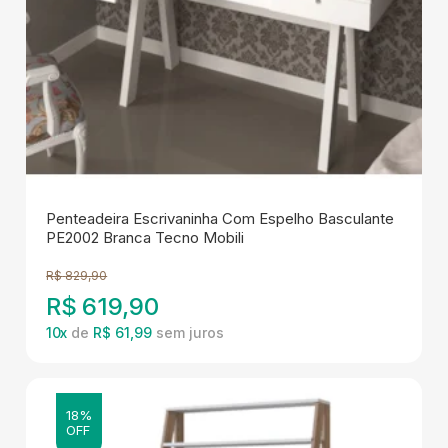
Penteadeira Escrivaninha Com Espelho Basculante
PE2002 Branca Tecno Mobili
R$
829,90
R$
619,90
10
x
de
R$ 61,99
18%
OFF