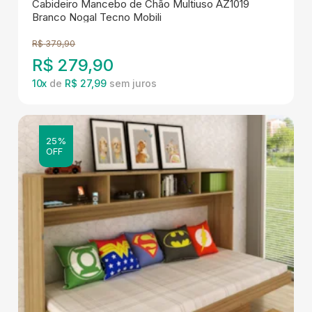
Cabideiro Mancebo de Chão Multiuso AZ1019
Branco Nogal Tecno Mobili
R$
379,90
R$
279,90
10
x
de
R$ 27,99
25%
OFF