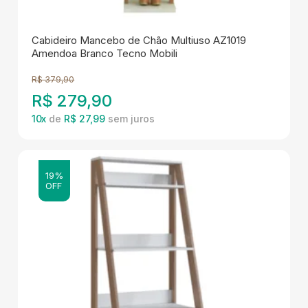
Cabideiro Mancebo de Chão Multiuso AZ1019
Amendoa Branco Tecno Mobili
R$
379,90
R$
279,90
10
x
de
R$ 27,99
19%
OFF