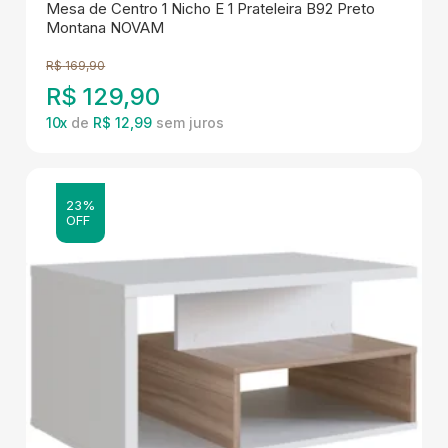
Mesa de Centro 1 Nicho E 1 Prateleira B92 Preto
Montana NOVAM
R$
169,90
R$
129,90
10
x
de
R$ 12,99
23%
OFF