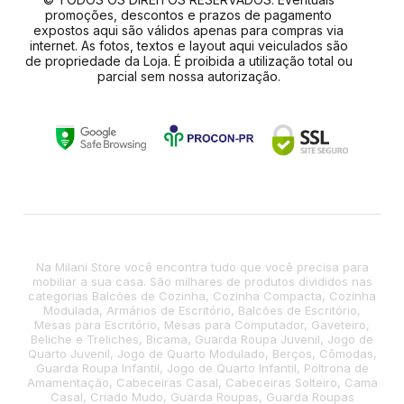
promoções, descontos e prazos de pagamento
expostos aqui são válidos apenas para compras via
internet. As fotos, textos e layout aqui veiculados são
de propriedade da Loja. É proibida a utilização total ou
parcial sem nossa autorização.
Na Milani Store você encontra tudo que você precisa para
mobiliar a sua casa. São milhares de produtos divididos nas
categorias Balcões de Cozinha, Cozinha Compacta, Cozinha
Modulada, Armários de Escritório, Balcões de Escritório,
Mesas para Escritório, Mesas para Computador, Gaveteiro,
Beliche e Treliches, Bicama, Guarda Roupa Juvenil, Jogo de
Quarto Juvenil, Jogo de Quarto Modulado, Berços, Cômodas,
Guarda Roupa Infantil, Jogo de Quarto Infantil, Poltrona de
Amamentação, Cabeceiras Casal, Cabeceiras Solteiro, Cama
Casal, Criado Mudo, Guarda Roupas, Guarda Roupas