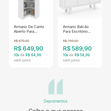
Armario De Canto
Armario Balcão
Aberto Para
Para Escritório
Escritório ME4132
ME4120 Branco
Branco Tecno
Tecno Mobili
R$
879,90
R$
799,90
Mobili
R$
649,90
R$
589,90
10
x
de
R$ 64,99
10
x
de
R$ 58,99
Depoimentos