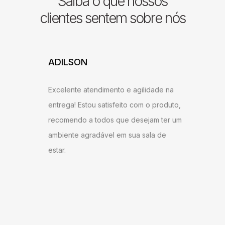
Saiba o que nossos
clientes sentem sobre nós
ADILSON
JESSI
ARAU
Excelente atendimento e agilidade na
ntrega,
Gostei b
entrega! Estou satisfeito com o produto,
u bem
super ág
recomendo a todos que desejam ter um
ambém
antes do
ambiente agradável em sua sala de
o
gostei d
estar.
 Milane
andament
anto ao
como do 
me!
produto 