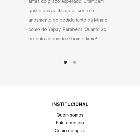
 também
antes 
ambiente agradável em sua sala de
e o
gostei
estar.
da Milane
andame
Quanto ao
como d
irme!
produt
INSTITUCIONAL
Quem somos
Fale conosco
Como comprar