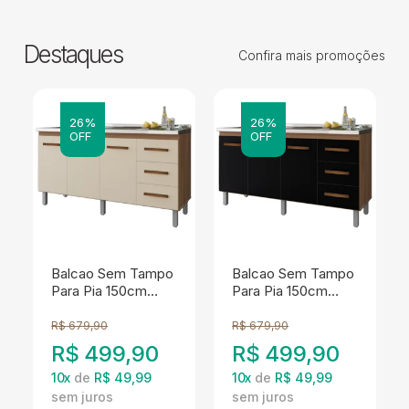
Destaques
Confira mais promoções
26%
26%
OFF
OFF
Balcao Sem Tampo
Balcao Sem Tampo
Para Pia 150cm
Para Pia 150cm
9130 Savana Off
9130 Savana Preto
White Mobbs
Mobbs
R$
679,90
R$
679,90
R$
499,90
R$
499,90
10
x
de
R$ 49,99
10
x
de
R$ 49,99