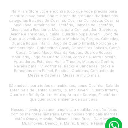
Na Milani Store você encontra tudo que você precisa para
mobiliar a sua casa. São milhares de produtos divididos nas
categorias Balcões de Cozinha, Cozinha Compacta, Cozinha
Modulada, Armários de Escritório, Balcões de Escritório,
Mesas para Escritório, Mesas para Computador, Gaveteiro,
Beliche e Treliches, Bicama, Guarda Roupa Juvenil, Jogo de
Quarto Juvenil, Jogo de Quarto Modulado, Berços, Cômodas,
Guarda Roupa Infantil, Jogo de Quarto Infantil, Poltrona de
Amamentação, Cabeceiras Casal, Cabeceiras Solteiro, Cama
Casal, Criado Mudo, Guarda Roupas, Guarda Roupas
Modulado, Jogo de Quarto Casal, Jogo de Quarto Solteiro,
Aparadores, Estantes, Home Theater, Mesas de Centro,
Painéis para TV, Poltronas, Racks e Bancadas, Racks e
Bancadas com Painel, Balcões, Cadeiras, Conjuntos de
Mesas e Cadeiras, Mesas, e muito mais.
São móveis para todos os ambientes, como Cozinha, Sala de
Estar, Sala de Jantar, Quarto, Quarto Juvenil, Quarto Infantil,
Quarto de Bebê, Quarto Adulto, Área de Serviço, Escritório e
qualquer outro ambiente da sua casa.
Nossos móveis possuem a mais alta qualidade e são feitos
com os melhores materiais. Entre nossas principais marcas
estão Qmovi, Movale, Poliman, Linea Brasil, DJ Móveis,
Multimóveis, Demóbile, Matrix, Bremol e Fiasini.