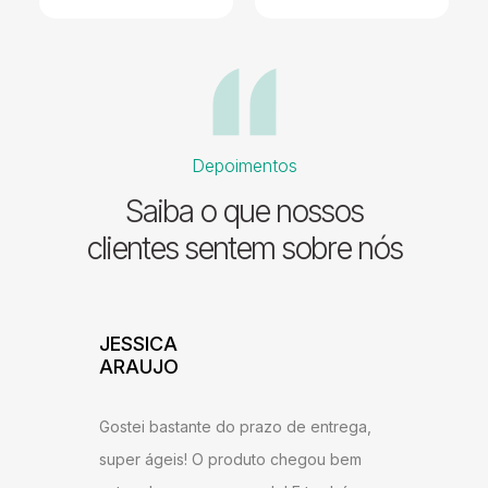
Depoimentos
Saiba o que nossos
clientes sentem sobre nós
ADILSON
JESS
ARA
Excelente atendimento e agilidade na
 entrega,
Gostei
entrega! Estou satisfeito com o produto,
gou bem
super 
recomendo a todos que desejam ter um