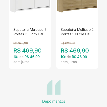
Sapateira Multiuso 2
Sapateira Multiuso 2
Portas 130 cm Dalia
Portas 130 cm Dalia
Branco DCASA
Hannover DCASA
R$
629,90
R$
629,90
R$
469,90
R$
469,90
10
x
de
R$ 46,99
10
x
de
R$ 46,99
Depoimentos