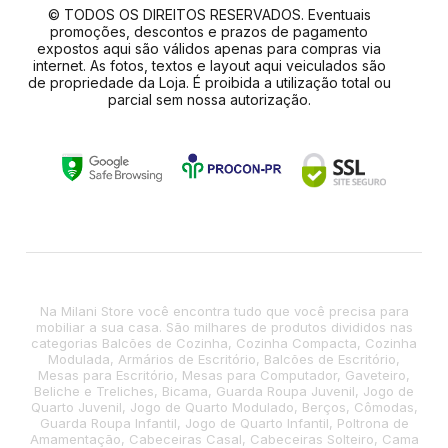
© TODOS OS DIREITOS RESERVADOS. Eventuais
promoções, descontos e prazos de pagamento
expostos aqui são válidos apenas para compras via
internet. As fotos, textos e layout aqui veiculados são
de propriedade da Loja. É proibida a utilização total ou
parcial sem nossa autorização.
Na Milani Store você encontra tudo que você precisa para
mobiliar a sua casa. São milhares de produtos divididos nas
categorias Balcões de Cozinha, Cozinha Compacta, Cozinha
Modulada, Armários de Escritório, Balcões de Escritório,
Mesas para Escritório, Mesas para Computador, Gaveteiro,
Beliche e Treliches, Bicama, Guarda Roupa Juvenil, Jogo de
Quarto Juvenil, Jogo de Quarto Modulado, Berços, Cômodas,
Guarda Roupa Infantil, Jogo de Quarto Infantil, Poltrona de
Amamentação, Cabeceiras Casal, Cabeceiras Solteiro, Cama