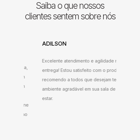
Saiba o que nossos
clientes sentem sobre nós
ADILSON
JESSI
ARAU
Excelente atendimento e agilidade na
ntrega,
Gostei b
entrega! Estou satisfeito com o produto,
u bem
super ág
recomendo a todos que desejam ter um
ambém
antes do
ambiente agradável em sua sala de
o
gostei d
estar.
 Milane
andament
anto ao
como do 
me!
produto 