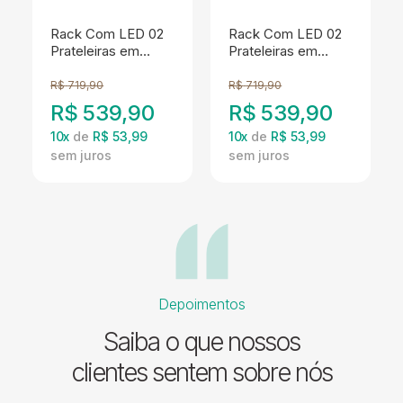
Rack Com LED 02
Rack Com LED 02
Prateleiras em
Prateleiras em
Vidro 136cm Branco
Vidro 136cm Preto
PRODDY
PRODDY
R$
719,90
R$
719,90
R$
539,90
R$
539,90
10
x
de
R$ 53,99
10
x
de
R$ 53,99
Depoimentos
Saiba o que nossos
clientes sentem sobre nós