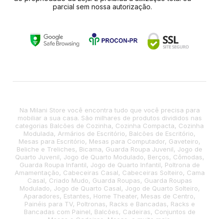
parcial sem nossa autorização.
Na Milani Store você encontra tudo que você precisa para
mobiliar a sua casa. São milhares de produtos divididos nas
categorias Balcões de Cozinha, Cozinha Compacta, Cozinha
Modulada, Armários de Escritório, Balcões de Escritório,
Mesas para Escritório, Mesas para Computador, Gaveteiro,
Beliche e Treliches, Bicama, Guarda Roupa Juvenil, Jogo de
Quarto Juvenil, Jogo de Quarto Modulado, Berços, Cômodas,
Guarda Roupa Infantil, Jogo de Quarto Infantil, Poltrona de
Amamentação, Cabeceiras Casal, Cabeceiras Solteiro, Cama
Casal, Criado Mudo, Guarda Roupas, Guarda Roupas
Modulado, Jogo de Quarto Casal, Jogo de Quarto Solteiro,
Aparadores, Estantes, Home Theater, Mesas de Centro,
Painéis para TV, Poltronas, Racks e Bancadas, Racks e
Bancadas com Painel, Balcões, Cadeiras, Conjuntos de