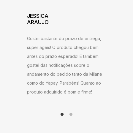
JESSICA
ADILS
ARAUJO
dade na
Excelent
Gostei bastante do prazo de entrega,
 produto,
entrega! 
super ágeis! O produto chegou bem
am ter um
recomend
antes do prazo esperado! E também
la de
ambiente
gostei das notificações sobre o
estar.
andamento do pedido tanto da Milane
como do Yapay. Parabéns! Quanto ao
produto adquirido é bom e firme!