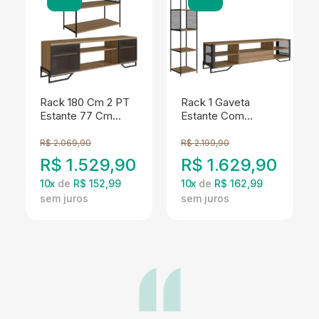
Rack 180 Cm 2 PT
Rack 1 Gaveta
Estante 77 Cm
Estante Com
Industrial 27X24
Prateleira Industrial
Mell Preto PP
17X23 Mell Preto
R$
2.069,90
R$
2.199,90
PP
R$
1.529,90
R$
1.629,90
10
x
de
R$ 152,99
10
x
de
R$ 162,99