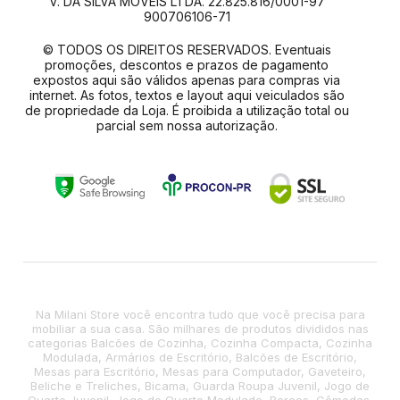
V. DA SILVA MOVEIS LTDA. 22.825.816/0001-97
900706106-71
© TODOS OS DIREITOS RESERVADOS. Eventuais
promoções, descontos e prazos de pagamento
expostos aqui são válidos apenas para compras via
internet. As fotos, textos e layout aqui veiculados são
de propriedade da Loja. É proibida a utilização total ou
parcial sem nossa autorização.
Na Milani Store você encontra tudo que você precisa para
mobiliar a sua casa. São milhares de produtos divididos nas
categorias Balcões de Cozinha, Cozinha Compacta, Cozinha
Modulada, Armários de Escritório, Balcões de Escritório,
Mesas para Escritório, Mesas para Computador, Gaveteiro,
Beliche e Treliches, Bicama, Guarda Roupa Juvenil, Jogo de
Quarto Juvenil, Jogo de Quarto Modulado, Berços, Cômodas,