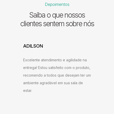
Depoimentos
Saiba o que nossos
clientes sentem sobre nós
ADILSON
JESSI
ARAU
Excelente atendimento e agilidade na
ntrega,
Gostei b
entrega! Estou satisfeito com o produto,
u bem
super ág
recomendo a todos que desejam ter um
ambém
antes do
ambiente agradável em sua sala de
o
gostei d
estar.
 Milane
andament
anto ao
como do 
me!
produto 