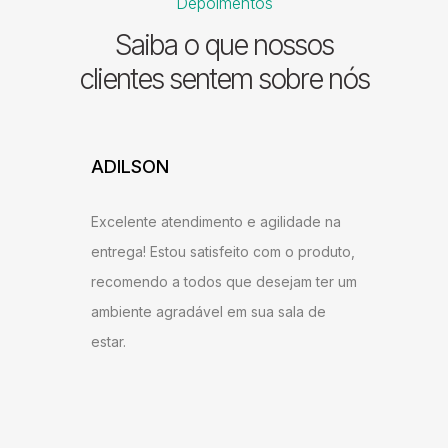
Depoimentos
Saiba o que nossos
clientes sentem sobre nós
ADILSON
JESSI
ARAU
Excelente atendimento e agilidade na
ntrega,
Gostei b
entrega! Estou satisfeito com o produto,
u bem
super ág
recomendo a todos que desejam ter um
ambém
antes do
ambiente agradável em sua sala de
o
gostei d
estar.
 Milane
andament
anto ao
como do 
me!
produto 