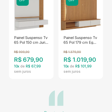
Painel Suspenso Tv
Painel Suspenso Tv
65 Pol 150 cm Juriti
65 Pol 179 cm Egeu
Off White Matte
Freijo Off White
Freijo Colibri
Matte Colibri
R$
909,90
R$
1.379,90
R$
679,90
R$
1.019,90
10
x
de
R$ 67,99
10
x
de
R$ 101,99