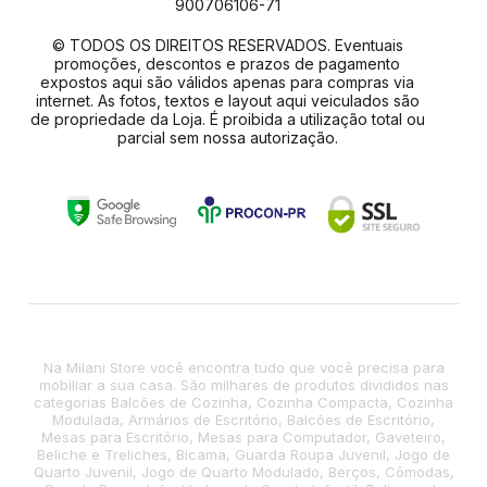
900706106-71
© TODOS OS DIREITOS RESERVADOS. Eventuais
promoções, descontos e prazos de pagamento
expostos aqui são válidos apenas para compras via
internet. As fotos, textos e layout aqui veiculados são
de propriedade da Loja. É proibida a utilização total ou
parcial sem nossa autorização.
Na Milani Store você encontra tudo que você precisa para
mobiliar a sua casa. São milhares de produtos divididos nas
categorias Balcões de Cozinha, Cozinha Compacta, Cozinha
Modulada, Armários de Escritório, Balcões de Escritório,
Mesas para Escritório, Mesas para Computador, Gaveteiro,
Beliche e Treliches, Bicama, Guarda Roupa Juvenil, Jogo de
Quarto Juvenil, Jogo de Quarto Modulado, Berços, Cômodas,