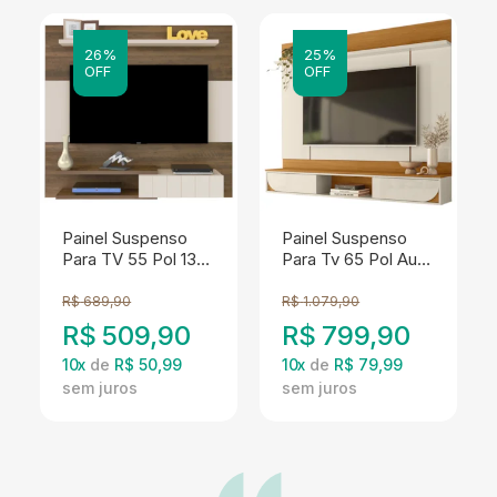
26%
25%
OFF
OFF
Painel Suspenso
Painel Suspenso
Para TV 55 Pol 135
Para Tv 65 Pol Aura
cm Pinho Off White
2 Portas
ARLY
Deslizantes 182 cm
R$
689,90
R$
1.079,90
Cinamomo Off
R$
509,90
R$
799,90
White Madetec
10
x
de
R$ 50,99
10
x
de
R$ 79,99