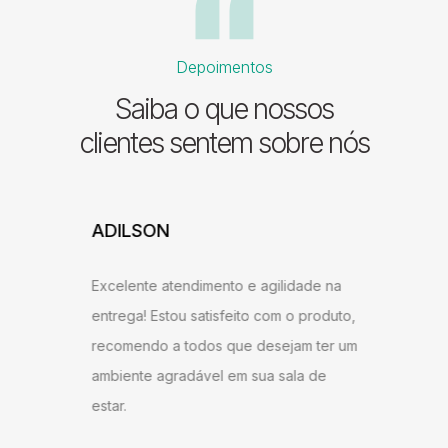
Depoimentos
Saiba o que nossos
clientes sentem sobre nós
ADILSON
JESSI
ARAU
Excelente atendimento e agilidade na
ntrega,
Gostei b
entrega! Estou satisfeito com o produto,
u bem
super ág
recomendo a todos que desejam ter um
ambém
antes do
ambiente agradável em sua sala de
o
gostei d
estar.
 Milane
andament