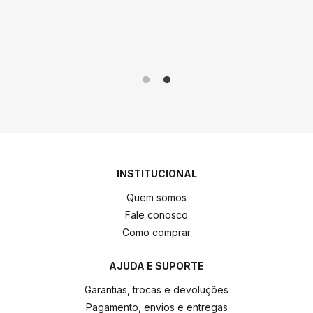
anto ao
como do 
me!
produto 
INSTITUCIONAL
Quem somos
Fale conosco
Como comprar
AJUDA E SUPORTE
Garantias, trocas e devoluções
Pagamento, envios e entregas