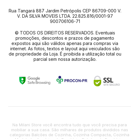
Rua Tangará 887 Jardim Petrópolis CEP 86709-000 V.
V. DA SILVA MOVEIS LTDA. 22.825.816/0001-97
900706106-71
© TODOS OS DIREITOS RESERVADOS. Eventuais
promoções, descontos e prazos de pagamento
expostos aqui são válidos apenas para compras via
internet. As fotos, textos e layout aqui veiculados são
de propriedade da Loja. É proibida a utilização total ou
parcial sem nossa autorização.
Na Milani Store você encontra tudo que você precisa para
mobiliar a sua casa. São milhares de produtos divididos nas
categorias Balcões de Cozinha, Cozinha Compacta, Cozinha