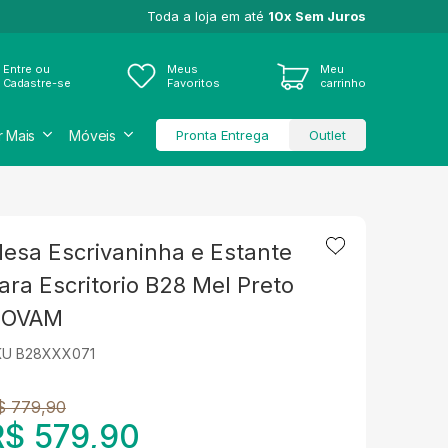
Toda a loja em até
10x Sem Juros
Entre ou
Meus
Meu
Cadastre-se
Favoritos
carrinho
r Mais
Móveis
Pronta Entrega
Outlet
esa Escrivaninha e Estante
ara Escritorio B28 Mel Preto
OVAM
KU B28XXX071
$ 779,90
R$ 579,90