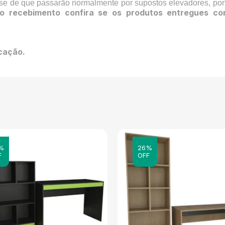
-se de que passarão normalmente por supostos elevadores, por
o recebimento confira se os produtos entregues co
icação.
%
26%
F
OFF