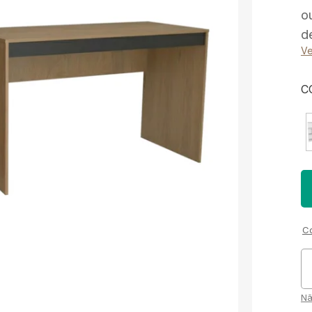
o
d
Ve
C
Co
Nã