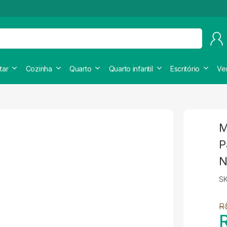
tar
Cozinha
Quarto
Quarto infantil
Escritório
Ve
M
P
N
S
R