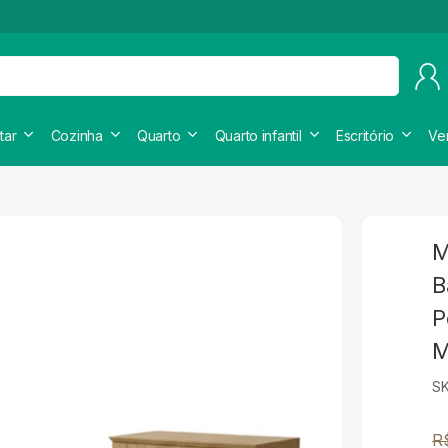
tar
Cozinha
Quarto
Quarto infantil
Escritório
Ve
M
B
P
M
S
R