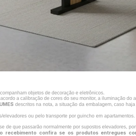
acompanham objetos de decoração e eletrônicos.
 acordo a calibração de cores do seu monitor, a iluminação do 
UMES
descritos na nota, a situação da embalagem, caso haj
s/elevadores ou pelo transporte por guincho em apartamentos.
-se de que passarão normalmente por supostos elevadores, por
o recebimento confira se os produtos entregues co