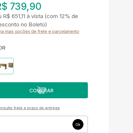
R$ 739,90
u
R$ 651,11
à vista
(com 12% de
esconto no Boleto)
ja mais opções de frete e parcelamento
OR
nsulte frete e prazo de entrega