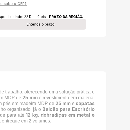
o sabe o CEP?
sponibilidade:
22
Dias úteis
+ PRAZO DA REGIÃO.
Entenda o prazo
e trabalho, oferecendo uma solução prática e
25 mm
 em MDP de
e revestimento em material
25 mm
sapatas
m pés em madeira MDP de
e
Balcão para Escritório
lho organizado, já o
12 kg
dobradiças em metal e
ade para até
,
rá entregue em 2 volumes.