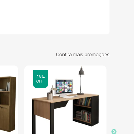
Confira mais promoções
26%
25%
OFF
OFF