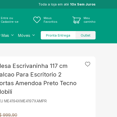
Toda a loja em até
10x Sem Juros
Entre ou
Meus
Meu
Cadastre-se
Favoritos
carrinho
r Mais
Móveis
Pronta Entrega
Outlet
esa Escrivaninha 117 cm
alcao Para Escritorio 2
ortas Amendoa Preto Tecno
obili
KU ME4194XME4197XAMPR
$ 999,90