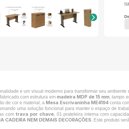
Nã
Di
nalidade e um visual moderno para transformar seu ambiente d
madeira MDP de 15 mm
 fabricado com estrutura em
, tampo
Mesa Escrivaninha ME4194
o de cor e material, a
conta co
cionando uma solução funcional para manter o espaço de traba
trava por chave
as com
, 01 prateleira interna com capacid
A CADEIRA NEM DEMAIS DECORAÇÕES
. Este produto se