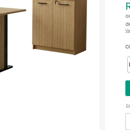
o
d
Ve
C
Co