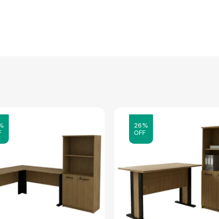
%
26%
F
OFF