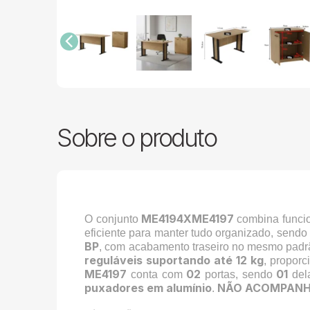
Sobre o produto
ME4194XME4197
O conjunto
combina funcio
eficiente para manter tudo organizado, sendo
BP
, com acabamento traseiro no mesmo padrã
reguláveis suportando até 12 kg
, propor
ME4197
02
01
conta com
portas, sendo
del
puxadores em alumínio
NÃO ACOMPANH
.