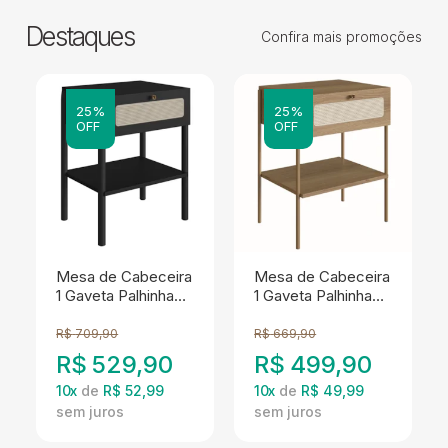
Destaques
Confira mais promoções
25%
25%
OFF
OFF
Mesa de Cabeceira
Mesa de Cabeceira
1 Gaveta Palhinha
1 Gaveta Palhinha
27932 Linha Oslo
28932 Linha Oslo
Nero Artesano
Hanover Artesano
R$
709,90
R$
669,90
R$
529,90
R$
499,90
10
x
de
R$ 52,99
10
x
de
R$ 49,99