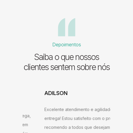
Depoimentos
Saiba o que nossos
clientes sentem sobre nós
ADILSON
JESSI
ARAU
Excelente atendimento e agilidade na
ntrega,
Gostei b
entrega! Estou satisfeito com o produto,
u bem
super ág
recomendo a todos que desejam ter um