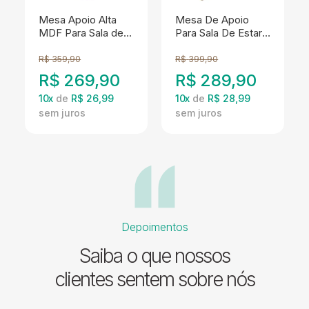
Mesa Apoio Alta
Mesa De Apoio
MDF Para Sala de
Para Sala De Estar
Estar 51 cm 4695
51X50 cm Off White
Off White ARLY
Pinho ARLY
R$
359,90
R$
399,90
R$
269,90
R$
289,90
10
x
de
R$ 26,99
10
x
de
R$ 28,99
Depoimentos
Saiba o que nossos
clientes sentem sobre nós