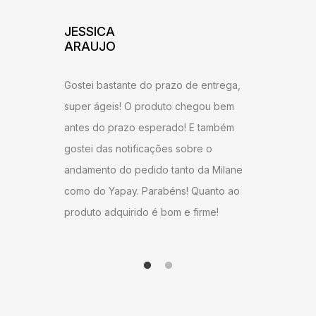
ADILSON
JESSI
ARAU
Excelente atendimento e agilidade na
ntrega,
Gostei b
entrega! Estou satisfeito com o produto,
u bem
super ág
recomendo a todos que desejam ter um
ambém
antes do
ambiente agradável em sua sala de
o
gostei d
estar.
 Milane
andament
anto ao
como do 
me!
produto 