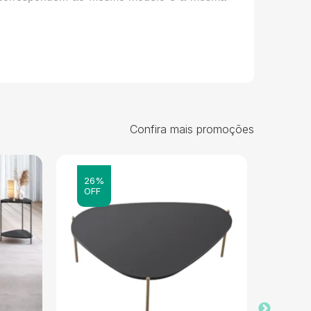
Confira mais promoções
26%
25%
OFF
OFF