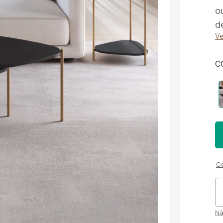
o
d
Ve
C
Co
Nã