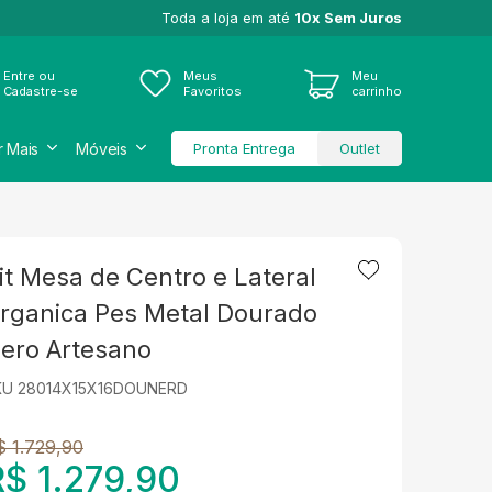
Toda a loja em até
10x Sem Juros
Entre ou
Meus
Meu
Cadastre-se
Favoritos
carrinho
r Mais
Móveis
Pronta Entrega
Outlet
it Mesa de Centro e Lateral
rganica Pes Metal Dourado
ero Artesano
KU 28014X15X16DOUNERD
$ 1.729,90
R$ 1.279,90