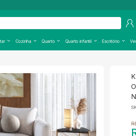
tar
Cozinha
Quarto
Quarto infantil
Escritório
Ve
K
O
N
S
R