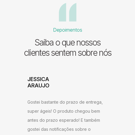
Depoimentos
Saiba o que nossos
clientes sentem sobre nós
ESSICA
ADILSON
ARAUJO
Excelente atendimento e
ostei bastante do prazo de entrega,
entrega! Estou satisfeit
uper ágeis! O produto chegou bem
recomendo a todos que 
ntes do prazo esperado! E também
ambiente agradável em 
ostei das notificações sobre o
estar.