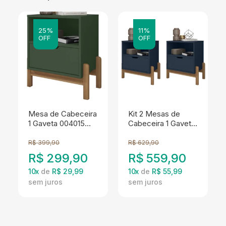
25%
11%
OFF
OFF
Mesa de Cabeceira
Kit 2 Mesas de
1 Gaveta 004015
Cabeceira 1 Gaveta
Verde Oliva DCASA
004015 Azul
Cobalto DCASA
R$
399,90
R$
629,90
R$
299,90
R$
559,90
10
x
de
R$ 29,99
10
x
de
R$ 55,99