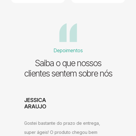
Depoimentos
Saiba o que nossos
clientes sentem sobre nós
ADILSON
JESSI
ARAU
Excelente atendimento e agilidade na
ntrega,
Gostei b
entrega! Estou satisfeito com o produto,
u bem
super ág
recomendo a todos que desejam ter um