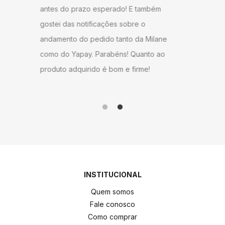
ambém
antes do
ambiente agradável em sua sala de
o
gostei d
estar.
 Milane
andament
anto ao
como do 
me!
produto 
INSTITUCIONAL
Quem somos
Fale conosco
Como comprar