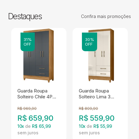
Destaques
Confira mais promoções
31%
30%
OFF
OFF
Guarda Roupa
Guarda Roupa
Solteiro Chile 4P
Solteiro Lima 3
103 cm Freijo Cinza
Portas 182x82 cm
Moval
Freijo Off White
R$
969,90
R$
809,90
Moval
R$
659,90
R$
559,90
10
x
de
R$ 65,99
10
x
de
R$ 55,99