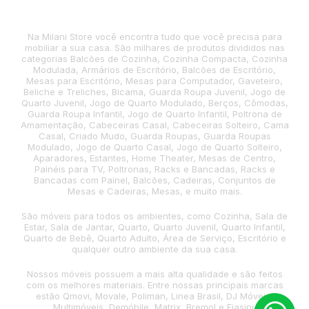
Na Milani Store você encontra tudo que você precisa para
mobiliar a sua casa. São milhares de produtos divididos nas
categorias Balcões de Cozinha, Cozinha Compacta, Cozinha
Modulada, Armários de Escritório, Balcões de Escritório,
Mesas para Escritório, Mesas para Computador, Gaveteiro,
Beliche e Treliches, Bicama, Guarda Roupa Juvenil, Jogo de
Quarto Juvenil, Jogo de Quarto Modulado, Berços, Cômodas,
Guarda Roupa Infantil, Jogo de Quarto Infantil, Poltrona de
Amamentação, Cabeceiras Casal, Cabeceiras Solteiro, Cama
Casal, Criado Mudo, Guarda Roupas, Guarda Roupas
Modulado, Jogo de Quarto Casal, Jogo de Quarto Solteiro,
Aparadores, Estantes, Home Theater, Mesas de Centro,
Painéis para TV, Poltronas, Racks e Bancadas, Racks e
Bancadas com Painel, Balcões, Cadeiras, Conjuntos de
Mesas e Cadeiras, Mesas, e muito mais.
São móveis para todos os ambientes, como Cozinha, Sala de
Estar, Sala de Jantar, Quarto, Quarto Juvenil, Quarto Infantil,
Quarto de Bebê, Quarto Adulto, Área de Serviço, Escritório e
qualquer outro ambiente da sua casa.
Nossos móveis possuem a mais alta qualidade e são feitos
com os melhores materiais. Entre nossas principais marcas
estão Qmovi, Movale, Poliman, Linea Brasil, DJ Móveis,
Multimóveis, Demóbile, Matrix, Bremol e Fiasini.