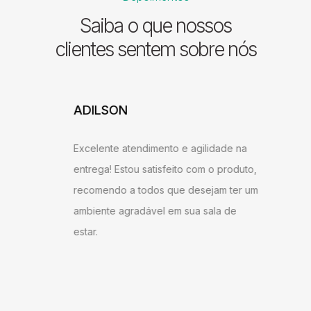
Saiba o que nossos
clientes sentem sobre nós
ADILSON
JESSI
ARAU
Excelente atendimento e agilidade na
ntrega,
Gostei b
entrega! Estou satisfeito com o produto,
u bem
super ág
recomendo a todos que desejam ter um
ambém
antes do
ambiente agradável em sua sala de
o
gostei d
estar.
 Milane
andament
anto ao
como do 
me!
produto 