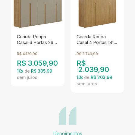
Guarda Roupa
Guarda Roupa
Casal 6 Portas 268
Casal 4 Portas 181
cm MDF Lizz
cm Lizz Hannover
Hannover Fendi
DCASA
R$
4.129,90
R$
2.749,90
DCASA
R$
3.059,90
R$
2.039,90
10
x
de
R$ 305,99
10
x
de
R$ 203,99
Depoimentos