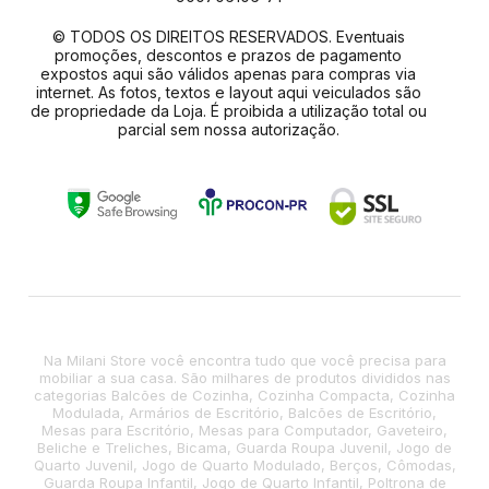
© TODOS OS DIREITOS RESERVADOS. Eventuais
promoções, descontos e prazos de pagamento
expostos aqui são válidos apenas para compras via
internet. As fotos, textos e layout aqui veiculados são
de propriedade da Loja. É proibida a utilização total ou
parcial sem nossa autorização.
Na Milani Store você encontra tudo que você precisa para
mobiliar a sua casa. São milhares de produtos divididos nas
categorias Balcões de Cozinha, Cozinha Compacta, Cozinha
Modulada, Armários de Escritório, Balcões de Escritório,
Mesas para Escritório, Mesas para Computador, Gaveteiro,
Beliche e Treliches, Bicama, Guarda Roupa Juvenil, Jogo de
Quarto Juvenil, Jogo de Quarto Modulado, Berços, Cômodas,
Guarda Roupa Infantil, Jogo de Quarto Infantil, Poltrona de