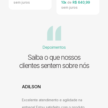
10
x
de
R$ 640,99
Depoimentos
Saiba o que nossos
clientes sentem sobre nós
ADILSON
JESSI
ARAU
Excelente atendimento e agilidade na
ntrega,
Gostei b
entrega! Estou satisfeito com o produto,