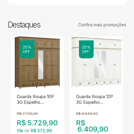
Destaques
Confira mais promoções
25%
25%
OFF
OFF
Guarda Roupa 10P
Guarda Roupa 12P
3G Espelho
3G Espelho
Madeira Maciça
Madeira Maciça 261
220 cm 9139 Freijo
cm 9134 Branco
R$
7.729,90
R$
8.649,90
Milani Store
Freijo Milani Store
R$
5.729,90
R$
6.409,90
10
x
de
R$ 572,99