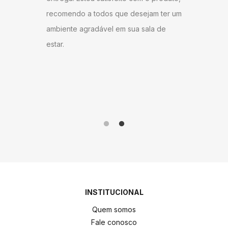
u bem
super ág
recomendo a todos que desejam ter um
ambém
antes do
ambiente agradável em sua sala de
o
gostei d
estar.
 Milane
andament
anto ao
como do 
me!
produto 
INSTITUCIONAL
Quem somos
Fale conosco