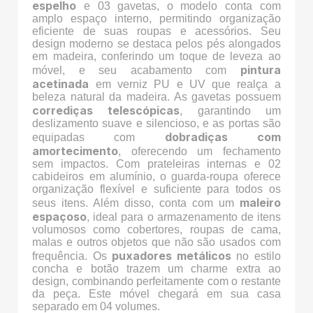
espelho
e 03 gavetas, o modelo conta com
amplo espaço interno, permitindo organização
eficiente de suas roupas e acessórios. Seu
design moderno se destaca pelos pés alongados
em madeira, conferindo um toque de leveza ao
pintura
móvel, e seu acabamento com
acetinada
em verniz PU e UV que realça a
beleza natural da madeira. As gavetas possuem
corrediças telescópicas
, garantindo um
deslizamento suave e silencioso, e as portas são
dobradiças com
equipadas com
amortecimento
, oferecendo um fechamento
sem impactos. Com prateleiras internas e 02
cabideiros em alumínio, o guarda-roupa oferece
organização flexível e suficiente para todos os
maleiro
seus itens. Além disso, conta com um
espaçoso
, ideal para o armazenamento de itens
volumosos como cobertores, roupas de cama,
malas e outros objetos que não são usados com
puxadores metálicos
frequência. Os
no estilo
concha e botão trazem um charme extra ao
design, combinando perfeitamente com o restante
da peça. Este móvel chegará em sua casa
separado em 04 volumes.