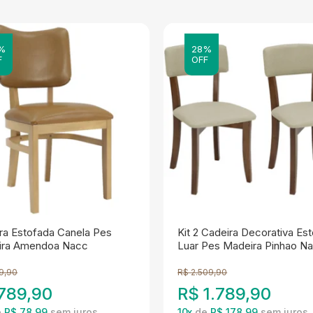
%
28%
F
OFF
ra Estofada Canela Pes
Kit 2 Cadeira Decorativa Es
ira Amendoa Nacc
Luar Pes Madeira Pinhao N
09,90
R$
2.509,90
789,90
R$
1.789,90
e
R$ 78,99
10
x
de
R$ 178,99