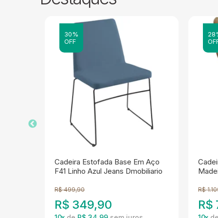
30%
28
OFF
OF
 Base
Cadeira Estofada Base Em Aço
Cadei
nd TCA
F41 Linho Azul Jeans Dmobiliario
Made
R$
499,90
R$
1.1
R$
349,90
R$
10
x
de
R$ 34,99
10
x
d