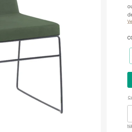
o
d
Ve
C
Co
Nã