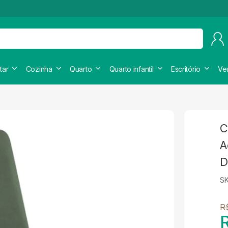
tar
Cozinha
Quarto
Quarto infantil
Escritório
Ve
C
A
D
SK
R