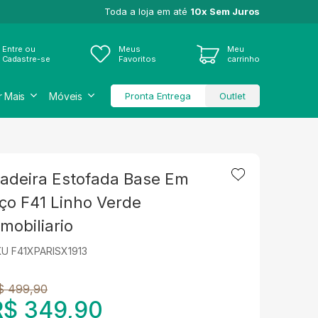
Toda a loja em até
10x Sem Juros
Entre ou
Meus
Meu
Cadastre-se
Favoritos
carrinho
r Mais
Móveis
Pronta Entrega
Outlet
adeira Estofada Base Em
ço F41 Linho Verde
mobiliario
U F41XPARISX1913
$ 499,90
R$ 349,90