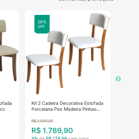
28%
29%
OFF
OFF
tofada
Kit 2 Cadeira Decorativa Estofada
Kit 2 C
acc
Porcelana Pes Madeira Pinhao
Madeir
Nacc
R$
2.509,90
R$
2.229
R$
1.789,90
R$
1
10
x
de
R$ 178,99
10
x
de