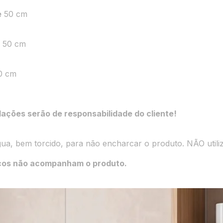
e
50 cm
e
50 cm
0 cm
ções serão de responsabilidade do cliente!
, bem torcido, para não encharcar o produto. NÃO utiliz
cos não acompanham o produto.