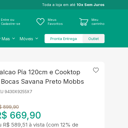
Toda a loja em até
10x Sem Juros
Entre ou
Meus
Meu
Cadastre-se
Favoritos
carrinho
r Mais
Móveis
Pronta Entrega
Outlet
alcao Pia 120cm e Cooktop
 Bocas Savana Preto Mobbs
KU 9430X9255X7
$ 899,90
R$ 669,90
u
R$ 589,51
à vista
(com 12% de