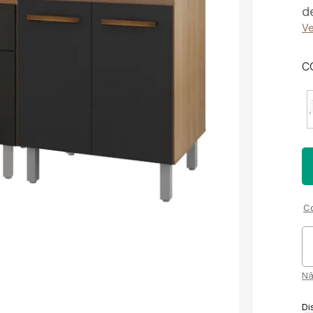
d
Ve
C
Co
Nã
Di