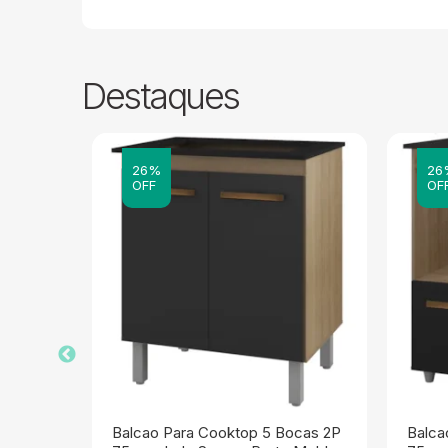
Destaques
26%
26
OFF
OF
 Pia
Balcao Para Cooktop 5 Bocas 2P
Balca