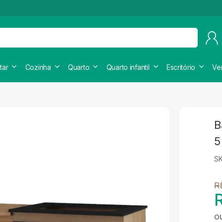
tar
Cozinha
Quarto
Quarto infantil
Escritório
Ve
B
5
S
R
o