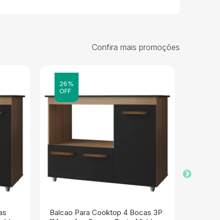
Confira mais promoções
26%
26%
OFF
OFF
as
Balcao Para Cooktop 4 Bocas 3P
Balcao