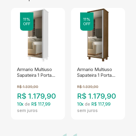
11%
11%
OFF
OFF
Armario Multiuso
Armario Multiuso
Sapateira 1 Porta
Sapateira 1 Porta
Com Espelho
Com Espelho
00703502 Branco
00703502 Malbec
R$
1.339,90
R$
1.339,90
LPA
LPA
R$
1.179,90
R$
1.179,90
10
x
de
R$ 117,99
10
x
de
R$ 117,99