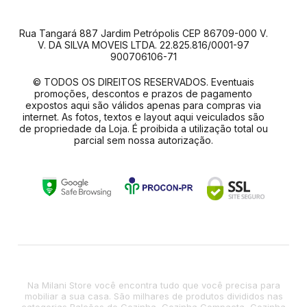
Rua Tangará 887 Jardim Petrópolis CEP 86709-000 V.
V. DA SILVA MOVEIS LTDA. 22.825.816/0001-97
900706106-71
© TODOS OS DIREITOS RESERVADOS. Eventuais
promoções, descontos e prazos de pagamento
expostos aqui são válidos apenas para compras via
internet. As fotos, textos e layout aqui veiculados são
de propriedade da Loja. É proibida a utilização total ou
parcial sem nossa autorização.
Na Milani Store você encontra tudo que você precisa para
mobiliar a sua casa. São milhares de produtos divididos nas