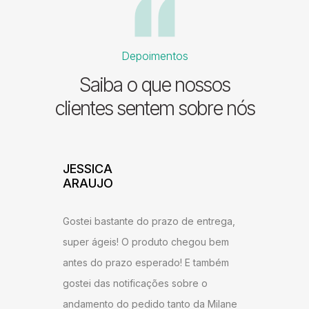
Depoimentos
Saiba o que nossos
clientes sentem sobre nós
ADILSON
JESSI
ARAU
Excelente atendimento e agilidade na
ntrega,
Gostei b
entrega! Estou satisfeito com o produto,
u bem
super ág
recomendo a todos que desejam ter um
ambém
antes do
ambiente agradável em sua sala de
o
gostei d
estar.
 Milane
andament