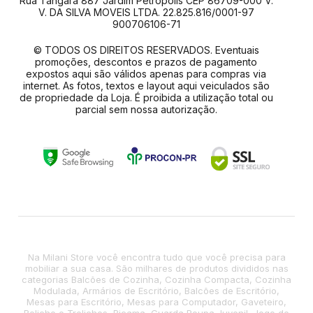
Rua Tangará 887 Jardim Petrópolis CEP 86709-000 V.
V. DA SILVA MOVEIS LTDA. 22.825.816/0001-97
900706106-71
© TODOS OS DIREITOS RESERVADOS. Eventuais
promoções, descontos e prazos de pagamento
expostos aqui são válidos apenas para compras via
internet. As fotos, textos e layout aqui veiculados são
de propriedade da Loja. É proibida a utilização total ou
parcial sem nossa autorização.
Na Milani Store você encontra tudo que você precisa para
mobiliar a sua casa. São milhares de produtos divididos nas
categorias Balcões de Cozinha, Cozinha Compacta, Cozinha
Modulada, Armários de Escritório, Balcões de Escritório,
Mesas para Escritório, Mesas para Computador, Gaveteiro,
Beliche e Treliches, Bicama, Guarda Roupa Juvenil, Jogo de