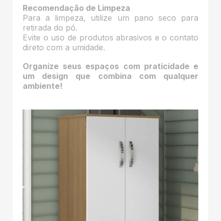
Recomendação de Limpeza
Para a limpeza, utilize um pano seco para
retirada do pó.
Evite o uso de produtos abrasivos e o contato
direto com a umidade.
Organize seus espaços com praticidade e
um design que combina com qualquer
ambiente!