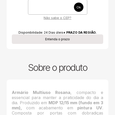
Não sabe o CEP?
Disponibilidade:
24
Dias úteis
+ PRAZO DA REGIÃO.
Entenda o prazo
Sobre o produto
Armário Multiuso Rosana
, compacto e
essencial para manter a praticidade do dia a
dia. Produzido em
MDP 12/15 mm (fundo em 3
mm),
com acabamento em
pintura UV
.
Composta por portas com dobradiças