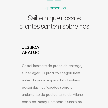
Depoimentos
Saiba o que nossos
clientes sentem sobre nós
ADILSON
JESSI
ARAU
Excelente atendimento e agilidade na
ntrega,
Gostei b
entrega! Estou satisfeito com o produto,
u bem
super ág
recomendo a todos que desejam ter um
ambém
antes do
ambiente agradável em sua sala de
o
gostei d
estar.
 Milane
andament
anto ao
como do 