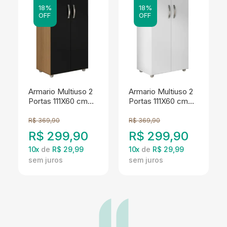
18%
18%
OFF
OFF
Armario Multiuso 2
Armario Multiuso 2
Portas 111X60 cm
Portas 111X60 cm
Rosana Amendoa
Rosana Branco
Preto REAJL
REAJL Moveis
R$
369,90
R$
369,90
Moveis
R$
299,90
R$
299,90
10
x
de
R$ 29,99
10
x
de
R$ 29,99