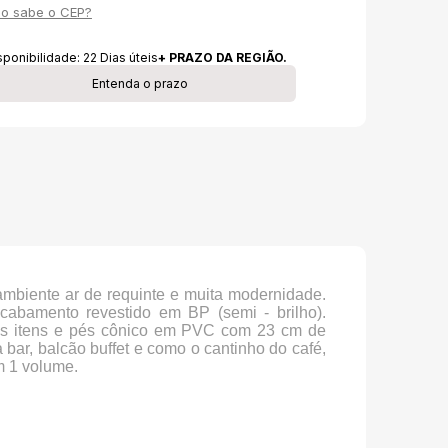
o sabe o CEP?
sponibilidade:
22
Dias úteis
+ PRAZO DA REGIÃO.
Entenda o prazo
ambiente ar de requinte e muita modernidade.
abamento revestido em BP (semi - brilho).
sos itens e pés cônico em PVC com 23 cm de
 bar, balcão buffet e como o cantinho do café,
m 1 volume.