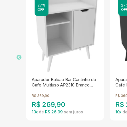
27%
27
OFF
OF
til 2
Aparador Balcao Bar Cantinho do
Apara
ecno
Cafe Multiuso AP2310 Branco
Cafe 
Tecno Mobili
Tecno
R$
369,90
R$
369
R$
269,90
R$
10
x
de
R$ 26,99
10
x
d
JESSICA