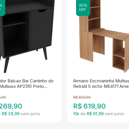
%
25%
F
OFF
dor Balcao Bar Cantinho do
Armario Escrivaninha Multiu
Multiuso AP2310 Preto
Retratil 5 nicho ME4171 Am
 Mobili
Tecno Mobili
,90
R$
829,90
269,90
R$
619,90
e
R$ 26,99
10
x
de
R$ 61,99
ADILSON
JESSICA
AD