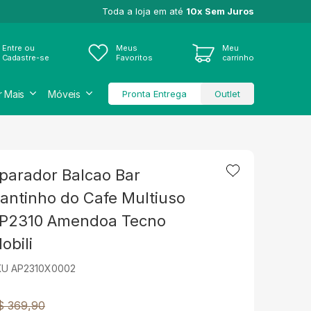
Toda a loja em até
10x Sem Juros
Entre ou
Meus
Meu
Cadastre-se
Favoritos
carrinho
r Mais
Móveis
Pronta Entrega
Outlet
parador Balcao Bar
antinho do Cafe Multiuso
P2310 Amendoa Tecno
obili
KU AP2310X0002
$ 369,90