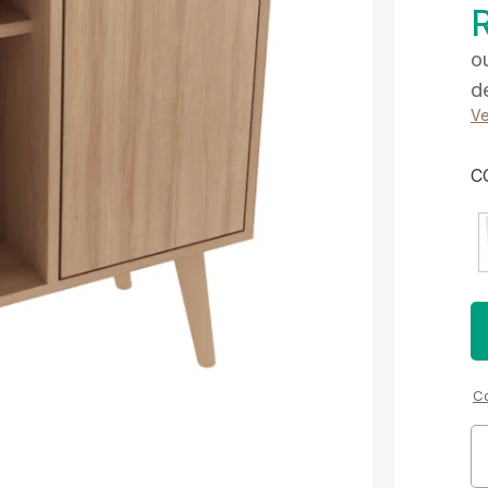
o
d
Ve
C
Co