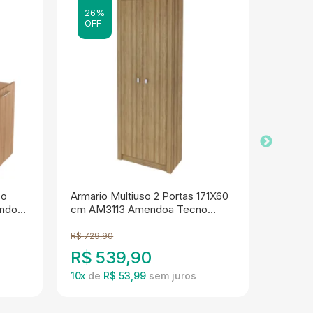
26%
26%
OFF
OFF
so
Armario Multiuso 2 Portas 171X60
Armario
endoa
cm AM3113 Amendoa Tecno
Chave 
Mobili
Amendo
R$
729,90
R$
689,
R$
539,90
R$
5
10
x
de
R$ 53,99
10
x
de
ILSON
JESSICA
ADILSON