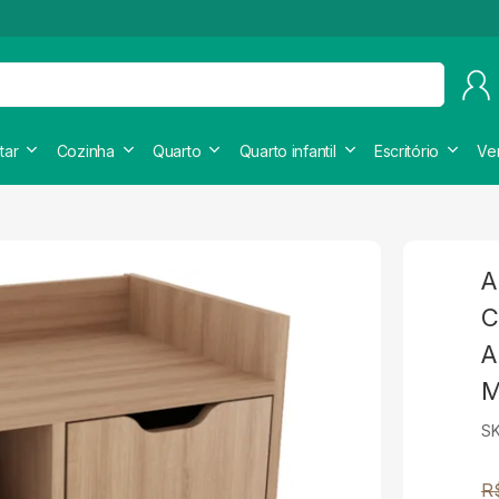
tar
Cozinha
Quarto
Quarto infantil
Escritório
Ve
A
C
A
M
S
R