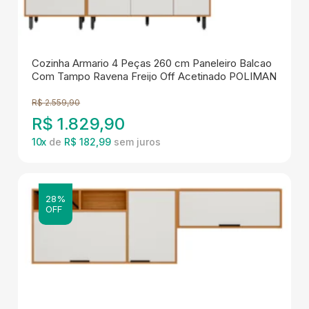
Cozinha Armario 4 Peças 260 cm Paneleiro Balcao
Com Tampo Ravena Freijo Off Acetinado POLIMAN
R$
2.559,90
R$
1.829,90
10
x
de
R$ 182,99
28%
OFF