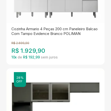
Cozinha Armario 4 Peças 200 cm Paneleiro Balcao
Com Tampo Evidence Branco POLIMAN
R$
2.699,90
R$
1.929,90
10
x
de
R$ 192,99
28%
OFF