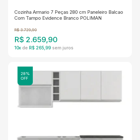
Cozinha Armario 7 Peças 280 cm Paneleiro Balcao
Com Tampo Evidence Branco POLIMAN
R$
3.729,90
R$
2.659,90
10
x
de
R$ 265,99
28%
OFF