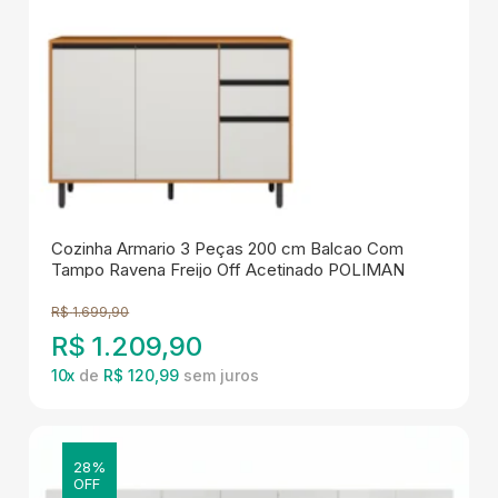
Cozinha Armario 3 Peças 200 cm Balcao Com
Tampo Ravena Freijo Off Acetinado POLIMAN
R$
1.699,90
R$
1.209,90
10
x
de
R$ 120,99
28%
OFF