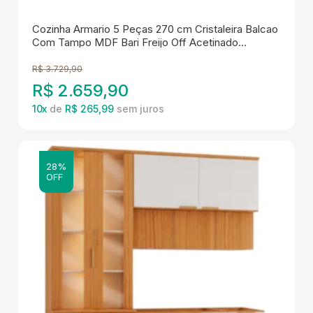
Cozinha Armario 5 Peças 270 cm Cristaleira Balcao
Com Tampo MDF Bari Freijo Off Acetinado
POLIMAN
R$
3.729,90
R$
2.659,90
10
x
de
R$ 265,99
28%
OFF