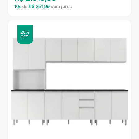
10
x
de
R$ 251,99
28%
OFF