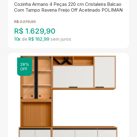
Cozinha Armario 4 Peças 220 cm Cristaleira Balcao
Com Tampo Ravena Freijo Off Acetinado POLIMAN
R$
2.279,90
R$
1.629,90
10
x
de
R$ 162,99
28%
OFF