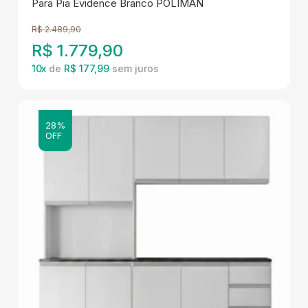
Para Pia Evidence Branco POLIMAN
R$
2.489,90
R$
1.779,90
10
x
de
R$ 177,99
28%
OFF