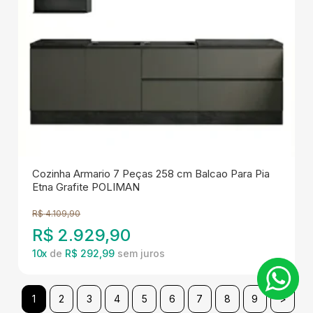
Cozinha Armario 7 Peças 258 cm Balcao Para Pia
Etna Grafite POLIMAN
R$
4.109,90
R$
2.929,90
10
x
de
R$ 292,99
1
2
3
4
5
6
7
8
9
>