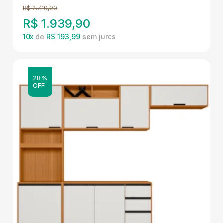
R$
2.719,90
R$
1.939,90
10
x
de
R$ 193,99
28%
OFF