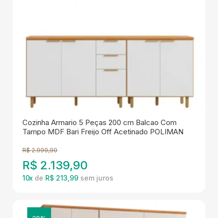
Cozinha Armario 5 Peças 200 cm Balcao Com
Tampo MDF Bari Freijo Off Acetinado POLIMAN
R$
2.999,90
R$
2.139,90
10
x
de
R$ 213,99
28%