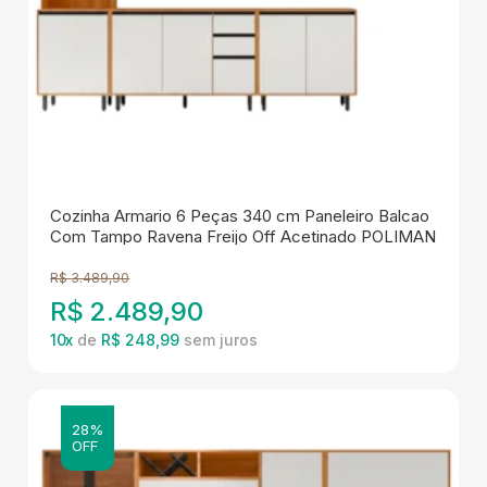
Cozinha Armario 6 Peças 340 cm Paneleiro Balcao
Com Tampo Ravena Freijo Off Acetinado POLIMAN
R$
3.489,90
R$
2.489,90
10
x
de
R$ 248,99
28%
OFF