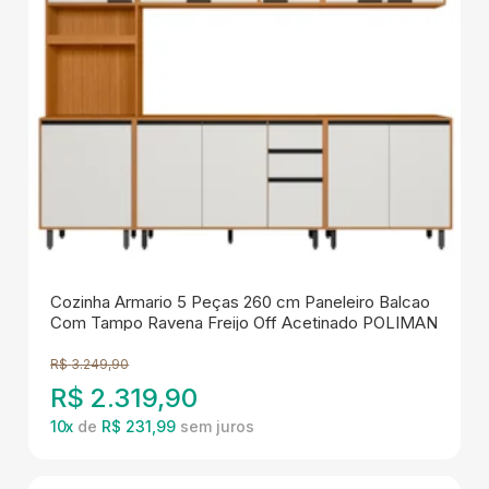
Cozinha Armario 5 Peças 260 cm Paneleiro Balcao
Com Tampo Ravena Freijo Off Acetinado POLIMAN
R$
3.249,90
R$
2.319,90
10
x
de
R$ 231,99