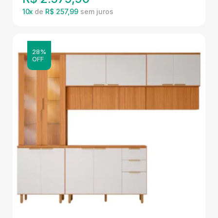
10
x
de
R$ 257,99
28%
OFF