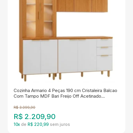
Cozinha Armario 4 Peças 190 cm Cristaleira Balcao
Com Tampo MDF Bari Freijo Off Acetinado
POLIMAN
R$
3.099,90
R$
2.209,90
10
x
de
R$ 220,99