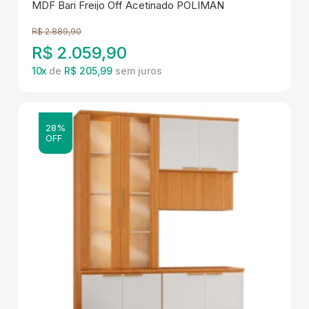
MDF Bari Freijo Off Acetinado POLIMAN
R$
2.889,90
R$
2.059,90
10
x
de
R$ 205,99
28%
OFF