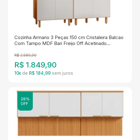
Cozinha Armario 3 Peças 150 cm Cristaleira Balcao
Com Tampo MDF Bari Freijo Off Acetinado
POLIMAN
R$
2.589,90
R$
1.849,90
10
x
de
R$ 184,99
28%
OFF