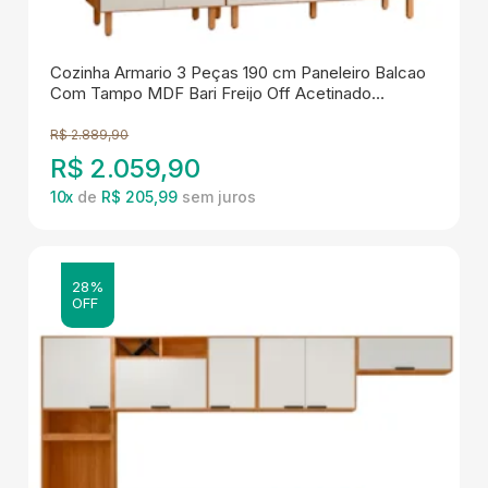
Cozinha Armario 3 Peças 190 cm Paneleiro Balcao
Com Tampo MDF Bari Freijo Off Acetinado
POLIMAN
R$
2.889,90
R$
2.059,90
10
x
de
R$ 205,99
28%
OFF