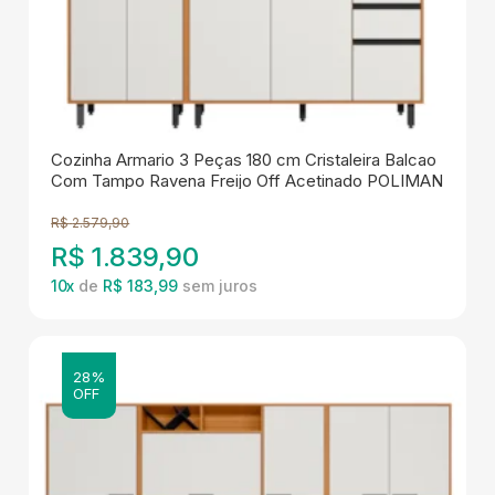
Cozinha Armario 3 Peças 180 cm Cristaleira Balcao
Com Tampo Ravena Freijo Off Acetinado POLIMAN
R$
2.579,90
R$
1.839,90
10
x
de
R$ 183,99
28%
OFF