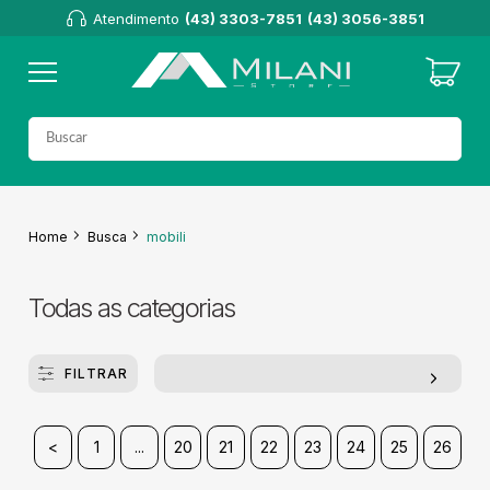
Atendimento
(43) 3303-7851
(43) 3056-3851
Home
Busca
mobili
Todas as categorias
FILTRAR
<
1
...
20
21
22
23
24
25
26