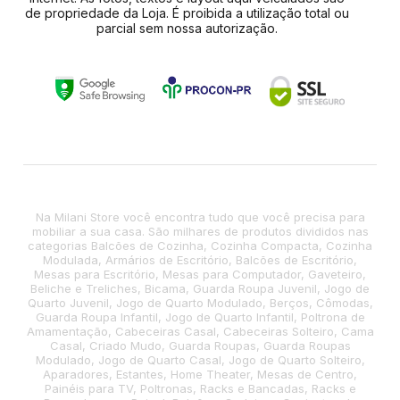
de propriedade da Loja. É proibida a utilização total ou
parcial sem nossa autorização.
Na Milani Store você encontra tudo que você precisa para
mobiliar a sua casa. São milhares de produtos divididos nas
categorias Balcões de Cozinha, Cozinha Compacta, Cozinha
Modulada, Armários de Escritório, Balcões de Escritório,
Mesas para Escritório, Mesas para Computador, Gaveteiro,
Beliche e Treliches, Bicama, Guarda Roupa Juvenil, Jogo de
Quarto Juvenil, Jogo de Quarto Modulado, Berços, Cômodas,
Guarda Roupa Infantil, Jogo de Quarto Infantil, Poltrona de
Amamentação, Cabeceiras Casal, Cabeceiras Solteiro, Cama
Casal, Criado Mudo, Guarda Roupas, Guarda Roupas
Modulado, Jogo de Quarto Casal, Jogo de Quarto Solteiro,
Aparadores, Estantes, Home Theater, Mesas de Centro,
Painéis para TV, Poltronas, Racks e Bancadas, Racks e