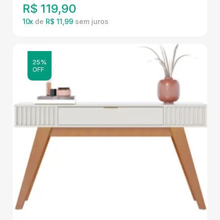
R$
119,90
10
x
de
R$ 11,99
25%
OFF