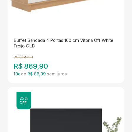
Buffet Bancada 4 Portas 160 cm Vitoria Off White
Freijo CLB
R$
1.169,90
R$
869,90
10
x
de
R$ 86,99
25%
OFF