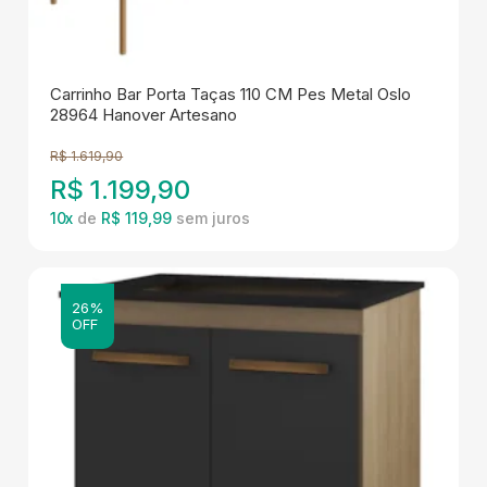
Carrinho Bar Porta Taças 110 CM Pes Metal Oslo
28964 Hanover Artesano
R$
1.619,90
R$
1.199,90
10
x
de
R$ 119,99
26%
OFF