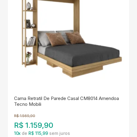
Cama Retratil De Parede Casal CM8014 Amendoa
Tecno Mobili
R$
1.569,90
R$
1.159,90
10
x
de
R$ 115,99