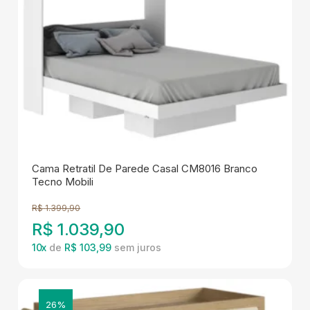
Cama Retratil De Parede Casal CM8016 Branco
Tecno Mobili
R$
1.399,90
R$
1.039,90
10
x
de
R$ 103,99
26%