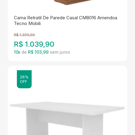
Cama Retratil De Parede Casal CM8016 Amendoa
Tecno Mobili
R$
1.399,90
R$
1.039,90
10
x
de
R$ 103,99
26%
OFF