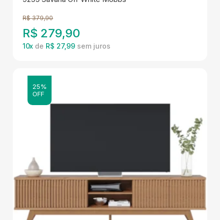
R$
379,90
R$
279,90
10
x
de
R$ 27,99
25%
OFF