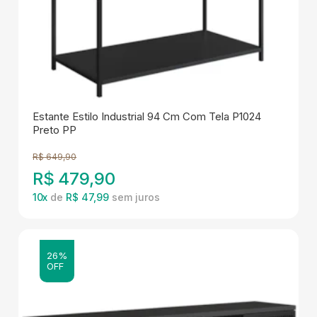
Estante Estilo Industrial 94 Cm Com Tela P1024
Preto PP
R$
649,90
R$
479,90
10
x
de
R$ 47,99
26%
OFF