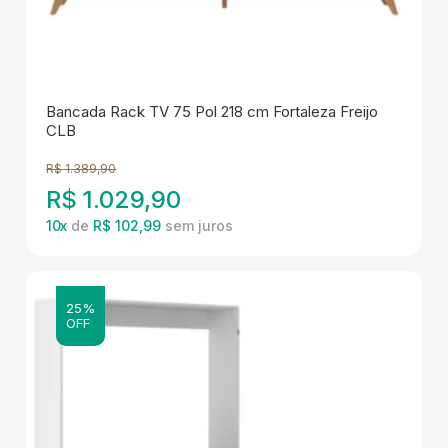
Bancada Rack TV 75 Pol 218 cm Fortaleza Freijo
CLB
R$
1.389,90
R$
1.029,90
10
x
de
R$ 102,99
25%
OFF