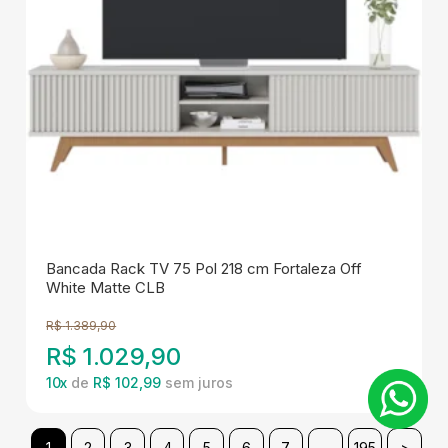
Bancada Rack TV 75 Pol 218 cm Fortaleza Off
White Matte CLB
R$
1.389,90
R$
1.029,90
10
x
de
R$ 102,99
1
2
3
4
5
6
7
...
195
>