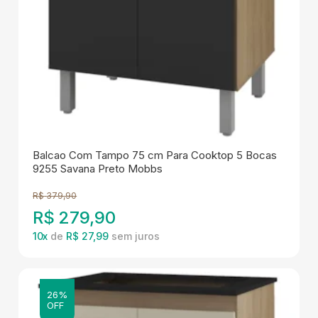
Balcao Com Tampo 75 cm Para Cooktop 5 Bocas
9255 Savana Preto Mobbs
R$
379,90
R$
279,90
10
x
de
R$ 27,99
26%
OFF