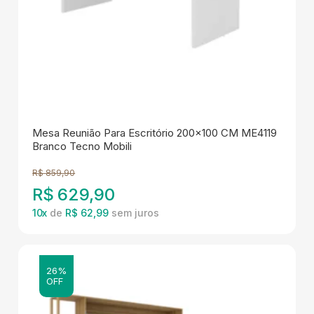
Mesa Reunião Para Escritório 200x100 CM ME4119
Branco Tecno Mobili
R$
859,90
R$
629,90
10
x
de
R$ 62,99
26%
OFF