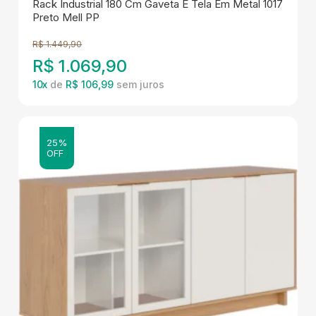
Rack Industrial 180 Cm Gaveta E Tela Em Metal 1017
Preto Mell PP
R$
1.449,90
R$
1.069,90
10
x
de
R$ 106,99
25%
OFF