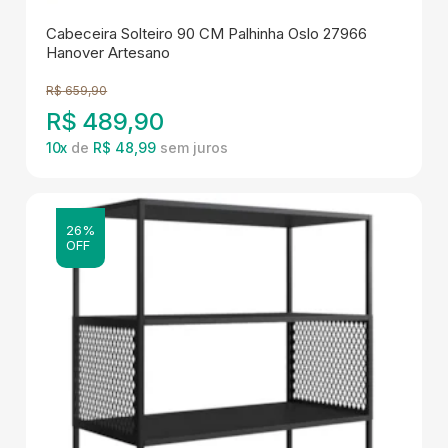
Cabeceira Solteiro 90 CM Palhinha Oslo 27966
Hanover Artesano
R$
659,90
R$
489,90
10
x
de
R$ 48,99
26%
OFF