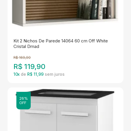
Kit 2 Nichos De Parede 14064 60 cm Off White
Cristal Dmad
R$
169,90
R$
119,90
10
x
de
R$ 11,99
26%
OFF