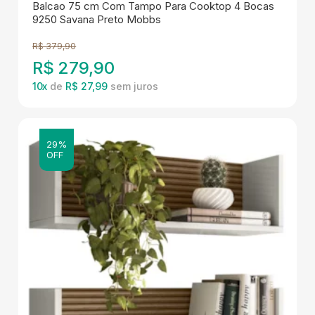
Balcao 75 cm Com Tampo Para Cooktop 4 Bocas
9250 Savana Preto Mobbs
R$
379,90
R$
279,90
10
x
de
R$ 27,99
29%
OFF