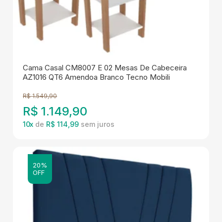
Cama Casal CM8007 E 02 Mesas De Cabeceira
AZ1016 QT6 Amendoa Branco Tecno Mobili
R$
1.549,90
R$
1.149,90
10
x
de
R$ 114,99
20%
OFF