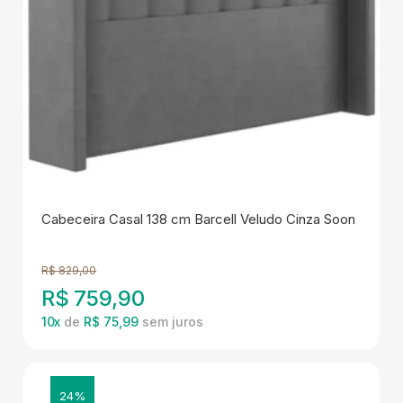
Cabeceira Casal 138 cm Barcell Veludo Cinza Soon
R$
829,00
R$
759,90
10
x
de
R$ 75,99
24%