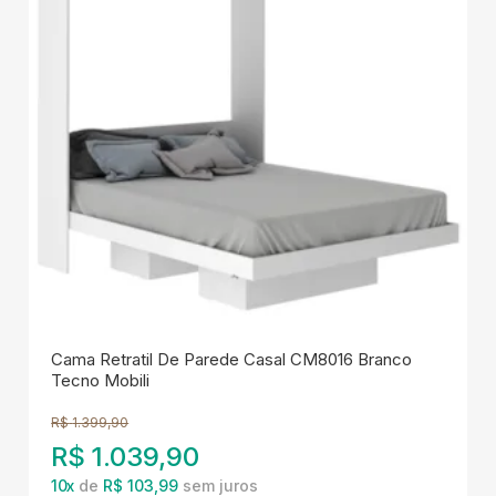
Cama Retratil De Parede Casal CM8016 Branco
Tecno Mobili
R$
1.399,90
R$
1.039,90
10
x
de
R$ 103,99