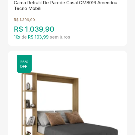
Cama Retratil De Parede Casal CM8016 Amendoa
Tecno Mobili
R$
1.399,90
R$
1.039,90
10
x
de
R$ 103,99
26%
OFF