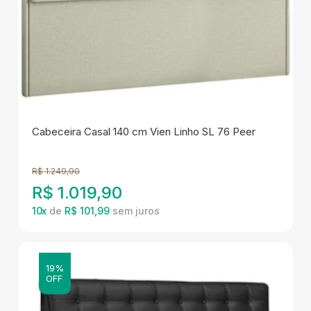
Cabeceira Casal 140 cm Vien Linho SL 76 Peer
R$
1.249,90
R$
1.019,90
10
x
de
R$ 101,99
19%
OFF