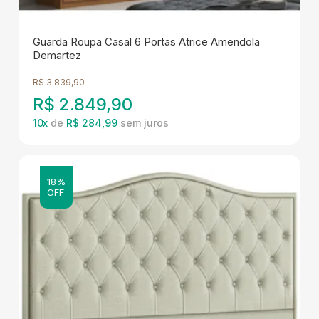
Guarda Roupa Casal 6 Portas Atrice Amendola
Demartez
R$
3.839,90
R$
2.849,90
10
x
de
R$ 284,99
18%
OFF