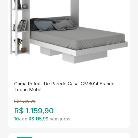
Cama Retratil De Parede Casal CM8014 Branco
Tecno Mobili
R$
1.569,90
R$
1.159,90
10
x
de
R$ 115,99