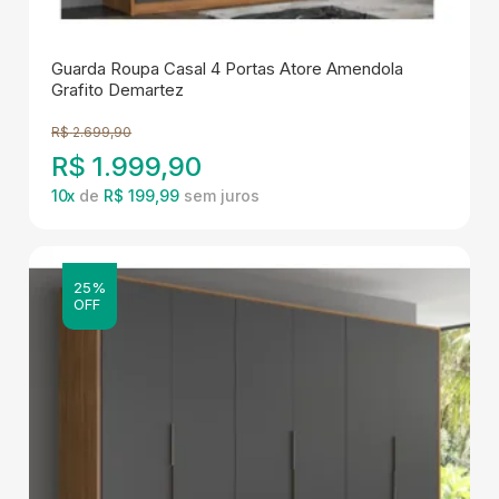
Guarda Roupa Casal 4 Portas Atore Amendola
Grafito Demartez
R$
2.699,90
R$
1.999,90
10
x
de
R$ 199,99
25%
OFF