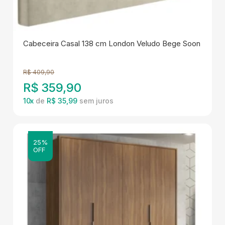
Cabeceira Casal 138 cm London Veludo Bege Soon
R$
409,90
R$
359,90
10
x
de
R$ 35,99
25%
OFF