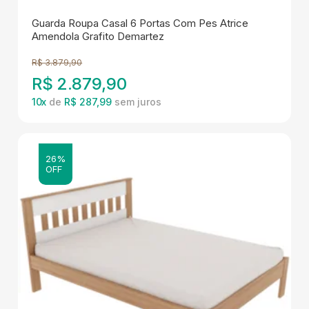
Guarda Roupa Casal 6 Portas Com Pes Atrice
Amendola Grafito Demartez
R$
3.879,90
R$
2.879,90
10
x
de
R$ 287,99
26%
OFF