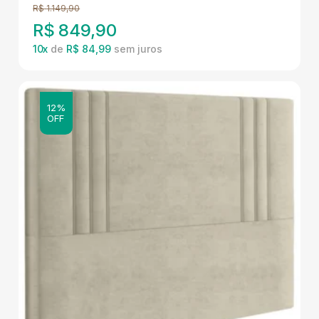
R$
1.149,90
R$
849,90
10
x
de
R$ 84,99
12%
OFF