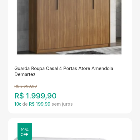
Guarda Roupa Casal 4 Portas Atore Amendola
Demartez
R$
2.699,90
R$
1.999,90
10
x
de
R$ 199,99
19%
OFF