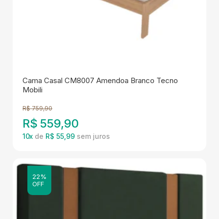
Cama Casal CM8007 Amendoa Branco Tecno
Mobili
R$
759,90
R$
559,90
10
x
de
R$ 55,99
22%
OFF