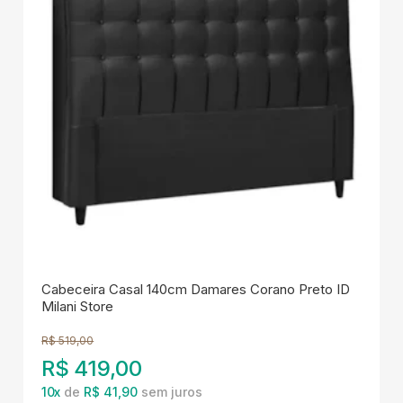
Cabeceira Casal 140cm Damares Corano Preto ID
Milani Store
R$
519,00
R$
419,00
10
x
de
R$ 41,90