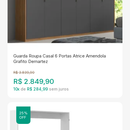
Guarda Roupa Casal 6 Portas Atrice Amendola
Grafito Demartez
R$
3.839,90
R$
2.849,90
10
x
de
R$ 284,99
25%
OFF