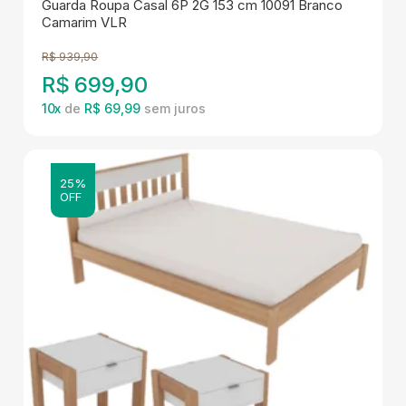
Guarda Roupa Casal 6P 2G 153 cm 10091 Branco
Camarim VLR
R$
939,90
R$
699,90
10
x
de
R$ 69,99
25%
OFF