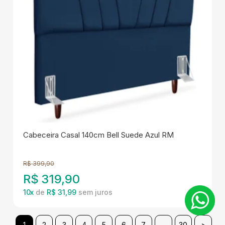
Cabeceira Casal 140cm Bell Suede Azul RM
R$
399,90
R$
319,90
10
x
de
R$ 31,99
1
2
3
4
5
6
7
...
30
>