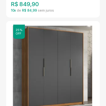
R$
849,90
10
x
de
R$ 84,99
25%
OFF