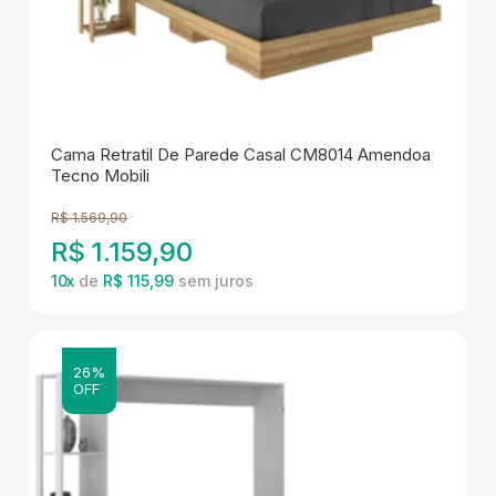
Cama Retratil De Parede Casal CM8014 Amendoa
Tecno Mobili
R$
1.569,90
R$
1.159,90
10
x
de
R$ 115,99
26%
OFF