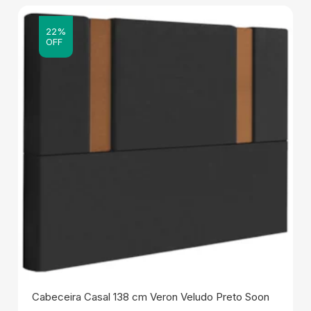
22%
OFF
Cabeceira Casal 138 cm Veron Veludo Preto Soon