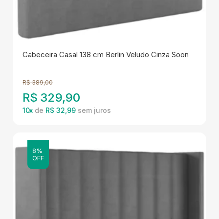
Cabeceira Casal 138 cm Berlin Veludo Cinza Soon
R$
389,00
R$
329,90
10
x
de
R$ 32,99
8%
OFF